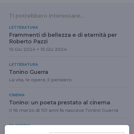
Ti potrebbero interessare...
LETTERATURA
Frammenti di bellezza e di eternità per
Roberto Pazzi
15 Giu 2024 > 15 Giu 2024
LETTERATURA
Tonino Guerra
La vita, le opere, il pensiero
CINEMA
Tonino: un poeta prestato al cinema
Il 16 marzo di 101 anni fa nasceva Tonino Guerra
FILOSOFIA
Domenico Trischitta. Angelo Scandurra