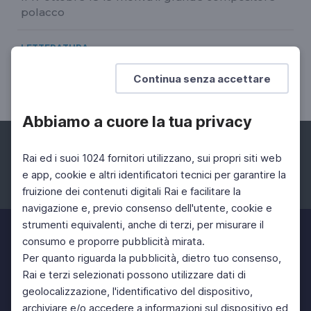
polacco
LETTERATURA
Temim Fruchter, Città che ride
Continua senza accettare
L'energia dei desideri
Abbiamo a cuore la tua privacy
Rai ed i suoi 1024 fornitori utilizzano, sui propri siti web
e app, cookie e altri identificatori tecnici per garantire la
fruizione dei contenuti digitali Rai e facilitare la
Facebook
Instagram
Twitter
navigazione e, previo consenso dell'utente, cookie e
strumenti equivalenti, anche di terzi, per misurare il
consumo e proporre pubblicità mirata.
Per quanto riguarda la pubblicità, dietro tuo consenso,
Rai e terzi selezionati possono utilizzare dati di
geolocalizzazione, l'identificativo del dispositivo,
archiviare e/o accedere a informazioni sul dispositivo ed