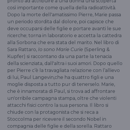
pronto ad attribuire a una donna una scoperta
così importante come quella della radioattività.
Dopo la morte dell'amatissimo Pierre, Marie passa
un periodo stordita dal dolore, poi capisce che
deve occuparsi delle figlie e portare avanti le sue
ricerche; torna in laboratorio e accetta la cattedra
alla Sorbona che era stata del marito. Nel libro di
Sara Rattaro,
Io sono Marie Curie
(Sperling &
Kupfer) si raccontano da una parte la tenacia
della scienziata, dall'altra i suoi amori. Dopo quello
per Pierre c’è la travagliata relazione con l’allievo
di lui, Paul Langevin,che ha quattro figli e una
moglie disposta a tutto pur di tenerselo. Marie,
che è innamorata di Paul, si trova ad affrontare
un'orribile campagna stampa, oltre che violenti
attacchi fisici contro la sua persona. Il libro si
chiude con la protagonista che si reca a
Stoccolma per ricevere il secondo Nobel in
compagnia delle figlie e della sorella. Rattaro