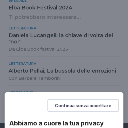
SPECIALE
Elba Book Festival 2024
Ti potrebbero interessare...
LETTERATURA
Daniela Lucangeli: la chiave di volta del
"noi"
Da Elba Book festival 2025
LETTERATURA
Alberto Pellai, La bussola delle emozioni
Con Barbara Tamborini
LETTERATURA
Giulio Maira, Il telaio umano
Continua senza accettare
Brevi lezioni sul cervello
Abbiamo a cuore la tua privacy