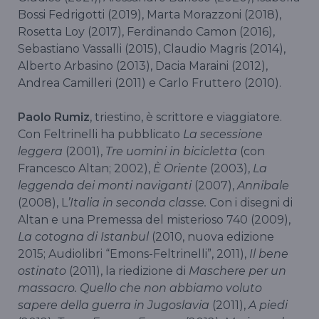
Bossi Fedrigotti (2019), Marta Morazzoni (2018),
Rosetta Loy (2017), Ferdinando Camon (2016),
Sebastiano Vassalli (2015), Claudio Magris (2014),
Alberto Arbasino (2013), Dacia Maraini (2012),
Andrea Camilleri (2011) e Carlo Fruttero (2010).
Paolo Rumiz
, triestino, è scrittore e viaggiatore.
Con Feltrinelli ha pubblicato
La secessione
leggera
(2001),
Tre uomini in bicicletta
(con
Francesco Altan; 2002),
È Oriente
(2003),
La
leggenda dei monti naviganti
(2007),
Annibale
(2008), L
’Italia in seconda classe.
Con i disegni di
Altan e una Premessa del misterioso 740 (2009),
La cotogna di Istanbul
(2010, nuova edizione
2015; Audiolibri “Emons-Feltrinelli”, 2011),
Il bene
ostinato
(2011), la riedizione di
Maschere per un
massacro. Quello che non abbiamo voluto
sapere della guerra in Jugoslavia
(2011),
A piedi