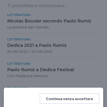
Ti potrebbero interessare...
LETTERATURA
Nicolas Bouvier secondo Paolo Rumiz
La polvere del mondo
LETTERATURA
Dedica 2021 a Paolo Rumiz
16 Ott 2021 > 23 Ott 2021
LETTERATURA
Paolo Rumiz a Dedica Festival
Con Federica Manzon
RAI CULTURA
Il paesaggio sintesi di natura e cultura
Continua senza accettare
Simone Quilici. L'Appia antica