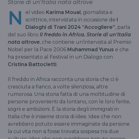
Storie di un'Italia nata altrove
N
el video
Karima Moual
, giornalista e
scrittrice, intervistata in occasione de
I
Dialoghi di Trani 2024 “Accogliere”
, parla
del suo libro
Il freddo in Africa. Storie di un'Italia
nata altrove
, che contiene un’intervista al Premio
Nobel per la Pace 2006
Muhammad Yunus
e che
ha presentato al Festival in un Dialogo con
Cristina Battocletti
.
Il freddo in Africa racconta una storia che ci è
cresciuta a fianco, a volte silenziosa, altre
rumorosa. Una storia fatta di una moltitudine di
persone provenienti da lontano, con le loro ferite,
sogni e ambizioni. È la storia degli immigrati in
Italia che è insieme storia di idee. Idee che non
avrebbero potuto essere immaginate da persone
la cui vita non si fosse trovata sospesa tra due
culture. Idee che non avrebbero potuto essere