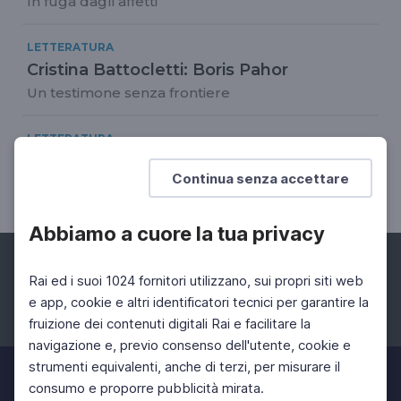
In fuga dagli affetti
LETTERATURA
Cristina Battocletti: Boris Pahor
Un testimone senza frontiere
LETTERATURA
Cristina Battocletti. Letteratura e scienza
Continua senza accettare
Riflessioni su Epigenetica
Abbiamo a cuore la tua privacy
Rai ed i suoi 1024 fornitori utilizzano, sui propri siti web
e app, cookie e altri identificatori tecnici per garantire la
fruizione dei contenuti digitali Rai e facilitare la
Facebook
Instagram
Twitter
navigazione e, previo consenso dell'utente, cookie e
strumenti equivalenti, anche di terzi, per misurare il
consumo e proporre pubblicità mirata.