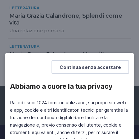
LETTERATURA
Maria Grazia Calandrone, Splendi come
vita
Una relazione primaria
LETTERATURA
Maria Grazia Calandrone, Magnifico e
tremendo stava l'amore
Continua senza accettare
Salvarsi dalla violenza
Abbiamo a cuore la tua privacy
Rai ed i suoi 1024 fornitori utilizzano, sui propri siti web
e app, cookie e altri identificatori tecnici per garantire la
fruizione dei contenuti digitali Rai e facilitare la
Facebook
Instagram
Twitter
navigazione e, previo consenso dell'utente, cookie e
strumenti equivalenti, anche di terzi, per misurare il