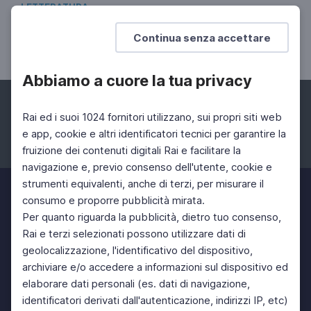
LETTERATURA
Giorgio Biferali, L'amore a vent'anni
Continua senza accettare
Un romanzo di formazione
Abbiamo a cuore la tua privacy
Rai ed i suoi 1024 fornitori utilizzano, sui propri siti web
e app, cookie e altri identificatori tecnici per garantire la
fruizione dei contenuti digitali Rai e facilitare la
Facebook
Instagram
Twitter
navigazione e, previo consenso dell'utente, cookie e
strumenti equivalenti, anche di terzi, per misurare il
consumo e proporre pubblicità mirata.
Per quanto riguarda la pubblicità, dietro tuo consenso,
Rai e terzi selezionati possono utilizzare dati di
geolocalizzazione, l'identificativo del dispositivo,
archiviare e/o accedere a informazioni sul dispositivo ed
elaborare dati personali (es. dati di navigazione,
identificatori derivati dall'autenticazione, indirizzi IP, etc)