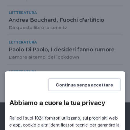
LETTERATURA
Andrea Bouchard, Fuochi d'artificio
Da questo libro la serie tv
LETTERATURA
Paolo Di Paolo, I desideri fanno rumore
L'amore ai tempi del lockdown
LETTERATURA
Chiara Rapaccini, Piccoli amori sfigati
Continua senza accettare
Adolescenti alla ricerca di sé
Abbiamo a cuore la tua privacy
Rai ed i suoi 1024 fornitori utilizzano, sui propri siti web
e app, cookie e altri identificatori tecnici per garantire la