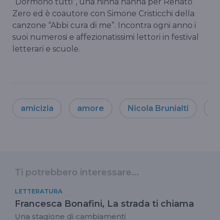
“Dormono tutti”, una ninna nanna per Renato
Zero ed è coautore con Simone Cristicchi della
canzone “Abbi cura di me”. Incontra ogni anno i
suoi numerosi e affezionatissimi lettori in festival
letterari e scuole.
amicizia
amore
Nicola Brunialti
m
Ti potrebbero interessare...
LETTERATURA
Francesca Bonafini, La strada ti chiama
Una stagione di cambiamenti