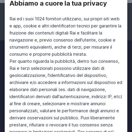
Abbiamo a cuore la tua privacy
Rai ed i suoi 1024 fornitori utilizzano, sui propri siti web
e app, cookie e altri identificatori tecnici per garantire la
fruizione dei contenuti digitali Rai e facilitare la
Facebook
Instagram
Twitter
navigazione e, previo consenso dell'utente, cookie e
strumenti equivalenti, anche di terzi, per misurare il
consumo e proporre pubblicità mirata.
Per quanto riguarda la pubblicità, dietro tuo consenso,
Rai e terzi selezionati possono utilizzare dati di
geolocalizzazione, l'identificativo del dispositivo,
archiviare e/o accedere a informazioni sul dispositivo ed
elaborare dati personali (es. dati di navigazione,
identificatori derivati dall'autenticazione, indirizzi IP, etc)
al fine di creare, selezionare e mostrare annunci
personalizzati, valutare le performance degli annunci e
derivare osservazioni sul pubblico. Puoi liberamente
prestare, rifiutare o revocare il tuo consenso senza
incorrere in limitazioni sostanziali. Per saperne di più