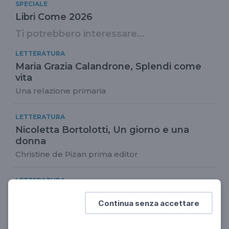
SPECIALE
Libri Come 2026
Ti potrebbero interessare...
LETTERATURA
Maria Grazia Calandrone, Splendi come
vita
Una relazione primaria
LETTERATURA
Nicoletta Bortolotti, Un giorno e una
donna
Christine de Pizan prima editor
LETTERATURA
Tommaso Avati, Il silenzio del mondo
Continua senza accettare
Essere diversi in una famiglia