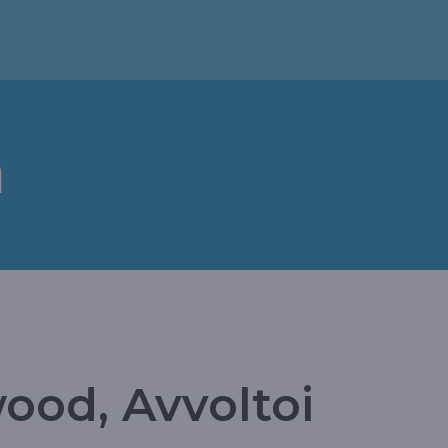
a
od, Avvoltoi