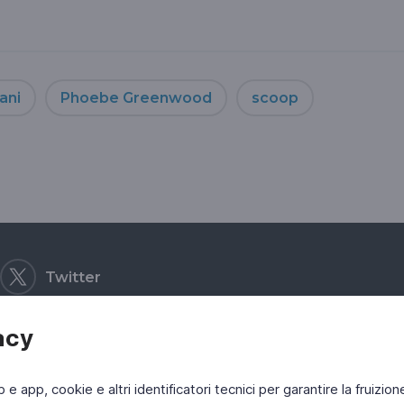
iani
Phoebe Greenwood
scoop
Twitter
acy
b e app, cookie e altri identificatori tecnici per garantire la fruizion