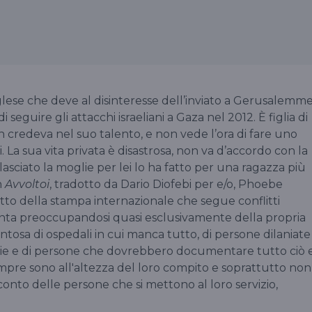
lese che deve al disinteresse dell’inviato a Gerusalemm
di seguire gli attacchi israeliani a Gaza nel 2012. È figlia di
 credeva nel suo talento, e non vede l’ora di fare uno
 La sua vita privata è disastrosa, non va d’accordo con la
asciato la moglie per lei lo ha fatto per una ragazza più
n
Avvoltoi
, tradotto da Dario Diofebi per e/o, Phoebe
tto della stampa internazionale che segue conflitti
anta preoccupandosi quasi esclusivamente della propria
ntosa di ospedali in cui manca tutto, di persone dilaniate
ie e di persone che dovrebbero documentare tutto ciò 
mpre sono all'altezza del loro compito e soprattutto non
o delle persone che si mettono al loro servizio,