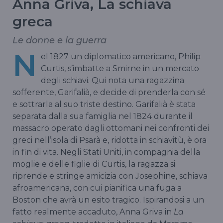
Anna Griva, La schiava
greca
Le donne e la guerra
N
el 1827 un diplomatico americano, Philip
Curtis, s’imbatte a Smirne in un mercato
degli schiavi. Qui nota una ragazzina
sofferente, Garifalià, e decide di prenderla con sé
e sottrarla al suo triste destino. Garifalià è stata
separata dalla sua famiglia nel 1824 durante il
massacro operato dagli ottomani nei confronti dei
greci nell’isola di Psarà e, ridotta in schiavitù, è ora
in fin di vita. Negli Stati Uniti, in compagnia della
moglie e delle figlie di Curtis, la ragazza si
riprende e stringe amicizia con Josephine, schiava
afroamericana, con cui pianifica una fuga a
Boston che avrà un esito tragico. Ispirandosi a un
fatto realmente accaduto, Anna Griva in
La