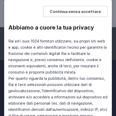
Ernest J.Gaines secondo Nicola
Manuppelli
Continua senza accettare
L'autobiografia di Miss Jane Pittman
Abbiamo a cuore la tua privacy
Rai ed i suoi 1024 fornitori utilizzano, sui propri siti web
e app, cookie e altri identificatori tecnici per garantire la
fruizione dei contenuti digitali Rai e facilitare la
Facebook
Instagram
Twitter
navigazione e, previo consenso dell'utente, cookie e
strumenti equivalenti, anche di terzi, per misurare il
consumo e proporre pubblicità mirata.
Per quanto riguarda la pubblicità, dietro tuo consenso,
Rai e terzi selezionati possono utilizzare dati di
geolocalizzazione, l'identificativo del dispositivo,
archiviare e/o accedere a informazioni sul dispositivo ed
elaborare dati personali (es. dati di navigazione,
identificatori derivati dall'autenticazione, indirizzi IP, etc)
al fine di creare, selezionare e mostrare annunci