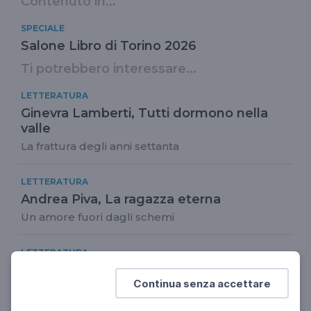
Contenuto in...
SPECIALE
Salone Libro di Torino 2026
Ti potrebbero interessare...
LETTERATURA
Ginevra Lamberti, Tutti dormono nella
valle
La frattura degli anni settanta
LETTERATURA
Andrea Piva, La ragazza eterna
Un amore fuori dagli schemi
LETTERATURA
Giulia Baldelli, Un mondo soltanto
Continua senza accettare
In cerca di un luogo sicuro