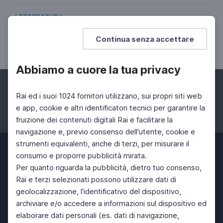
LETTERATURA
Antonello Capurso, La piuma del ghetto
Continua senza accettare
Leone Èfrati, Dalla gloria ai campi di sterminio
Abbiamo a cuore la tua privacy
Rai ed i suoi 1024 fornitori utilizzano, sui propri siti web
e app, cookie e altri identificatori tecnici per garantire la
fruizione dei contenuti digitali Rai e facilitare la
Facebook
Instagram
Twitter
navigazione e, previo consenso dell'utente, cookie e
strumenti equivalenti, anche di terzi, per misurare il
consumo e proporre pubblicità mirata.
Per quanto riguarda la pubblicità, dietro tuo consenso,
Rai e terzi selezionati possono utilizzare dati di
geolocalizzazione, l'identificativo del dispositivo,
archiviare e/o accedere a informazioni sul dispositivo ed
elaborare dati personali (es. dati di navigazione,