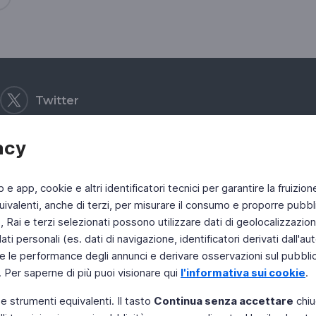
Twitter
acy
b e app, cookie e altri identificatori tecnici per garantire la fruizion
ivalenti, anche di terzi, per misurare il consumo e proporre pubbli
Rai e terzi selezionati possono utilizzare dati di geolocalizzazione,
 personali (es. dati di navigazione, identificatori derivati dall'auten
e le performance degli annunci e derivare osservazioni sul pubblico
. Per saperne di più puoi visionare qui
l'informativa sui cookie
.
 e strumenti equivalenti. Il tasto
Continua senza accettare
chiu