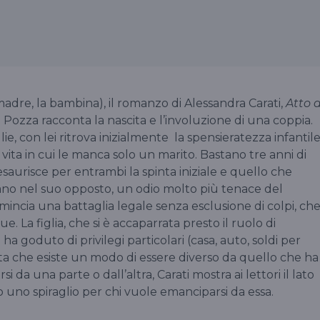
la madre, la bambina), il romanzo di Alessandra Carati,
Atto d
 Pozza racconta la nascita e l’involuzione di una coppia.
lie, con lei ritrova inizialmente la spensieratezza infantile
 vita in cui le manca solo un marito. Bastano tre anni di
saurisce per entrambi la spinta iniziale e quello che
ano nel suo opposto, un odio molto più tenace del
mincia una battaglia legale senza esclusione di colpi, ch
. La figlia, che si è accaparrata presto il ruolo di
ha goduto di privilegi particolari (casa, auto, soldi per
ulta che esiste un modo di essere diverso da quello che ha
i da una parte o dall’altra, Carati mostra ai lettori il lato
o uno spiraglio per chi vuole emanciparsi da essa.