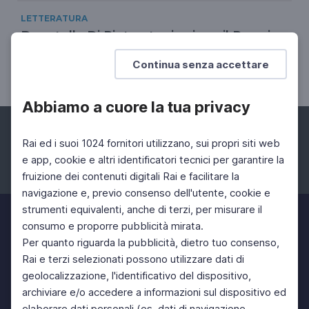
LETTERATURA
Donatella Di Pietrantonio vince il Premio
Strega 2024
Continua senza accettare
Con L'età fragile
Abbiamo a cuore la tua privacy
Rai ed i suoi 1024 fornitori utilizzano, sui propri siti web
e app, cookie e altri identificatori tecnici per garantire la
fruizione dei contenuti digitali Rai e facilitare la
Facebook
Instagram
Twitter
navigazione e, previo consenso dell'utente, cookie e
strumenti equivalenti, anche di terzi, per misurare il
consumo e proporre pubblicità mirata.
Per quanto riguarda la pubblicità, dietro tuo consenso,
Rai e terzi selezionati possono utilizzare dati di
geolocalizzazione, l'identificativo del dispositivo,
archiviare e/o accedere a informazioni sul dispositivo ed
elaborare dati personali (es. dati di navigazione,