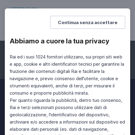
LETTERATURA
Silvia Andreoli. Fiaba, storia, racconti
Continua senza accettare
Il sillogismo narrativo di Italo Calvino
Abbiamo a cuore la tua privacy
Rai ed i suoi 1024 fornitori utilizzano, sui propri siti web
e app, cookie e altri identificatori tecnici per garantire la
fruizione dei contenuti digitali Rai e facilitare la
Facebook
Instagram
Twitter
navigazione e, previo consenso dell'utente, cookie e
strumenti equivalenti, anche di terzi, per misurare il
consumo e proporre pubblicità mirata.
Per quanto riguarda la pubblicità, dietro tuo consenso,
Rai e terzi selezionati possono utilizzare dati di
geolocalizzazione, l'identificativo del dispositivo,
archiviare e/o accedere a informazioni sul dispositivo ed
elaborare dati personali (es. dati di navigazione,