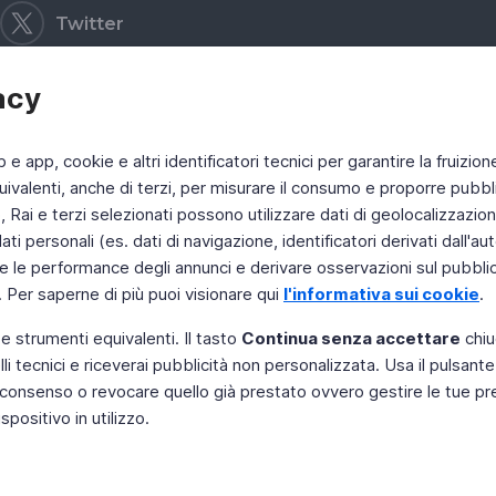
Twitter
acy
b e app, cookie e altri identificatori tecnici per garantire la fruizion
ivalenti, anche di terzi, per misurare il consumo e proporre pubbli
Rai e terzi selezionati possono utilizzare dati di geolocalizzazione,
 personali (es. dati di navigazione, identificatori derivati dall'auten
e le performance degli annunci e derivare osservazioni sul pubblico
. Per saperne di più puoi visionare qui
l'informativa sui cookie
.
 e strumenti equivalenti. Il tasto
Continua senza accettare
chiu
li tecnici e riceverai pubblicità non personalizzata. Usa il pulsant
 il consenso o revocare quello già prestato ovvero gestire le tue p
positivo in utilizzo.