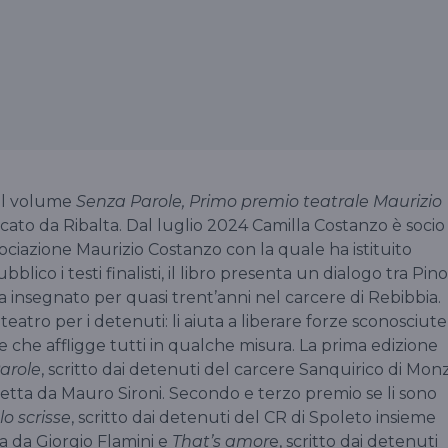
 il volume
Senza Parole, Primo premio teatrale Maurizio
icato da Ribalta. Dal luglio 2024 Camilla Costanzo è socio
ociazione Maurizio Costanzo con la quale ha istituito
blico i testi finalisti, il libro presenta un dialogo tra Pino
a insegnato per quasi trent’anni nel carcere di Rebibbia.
teatro per i detenuti: li aiuta a liberare forze sconosciute
e che affligge tutti in qualche misura. La prima edizione
arole
, scritto dai detenuti del carcere Sanquirico di Mon
etta da Mauro Sironi. Secondo e terzo premio se li sono
 lo scrisse
, scritto dai detenuti del CR di Spoleto insieme
 da Giorgio Flamini e
That’s amor
e, scritto dai detenuti