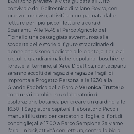
15.30 sono previste le visite guidate all’Orto
conviviale del Politecnico di Milano Bovisa, con
pranzo condiviso, attività accompagnata dalle
letture per i più piccoli letture a cura di
Scamamù. Alle 14.45 al Parco Agricolo del
Ticinello una passeggiata avventurosa alla
scoperta delle storie di figure straordinarie di
donne che si sono dedicate alle piante, ai fiori e ai
piccoli e grandi animali che popolano i boschi e le
foreste; al termine, all’Area Didattica, i partecipanti
saranno accolti dai ragazzi e ragazze fragili di
Impronta e Progetto Persona; alle 16.30 alla
Grande Fabbrica delle Parole
Veronica Truttero
condurrà i bambini in un laboratorio di
esplorazione botanica per creare un giardino; alle
16.30 Il Saggiatore ospiterà il laboratorio Piccoli
manuali illustrati per cercatori di foglie, di fiori, di
conchiglie; alle 17.00 a Parco Sempione Salviamo
l’aria… in bici!, attività con lettura, controllo bici a