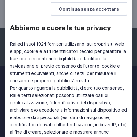
Bookcity Milano 2023
Continua senza accettare
13 Nov 2023 > 19 Nov 2023
Abbiamo a cuore la tua privacy
Rai ed i suoi 1024 fornitori utilizzano, sui propri siti web
e app, cookie e altri identificatori tecnici per garantire la
fruizione dei contenuti digitali Rai e facilitare la
Facebook
Instagram
Twitter
navigazione e, previo consenso dell'utente, cookie e
strumenti equivalenti, anche di terzi, per misurare il
consumo e proporre pubblicità mirata.
Per quanto riguarda la pubblicità, dietro tuo consenso,
Rai e terzi selezionati possono utilizzare dati di
geolocalizzazione, l'identificativo del dispositivo,
archiviare e/o accedere a informazioni sul dispositivo ed
elaborare dati personali (es. dati di navigazione,
identificatori derivati dall'autenticazione, indirizzi IP, etc)
al fine di creare, selezionare e mostrare annunci