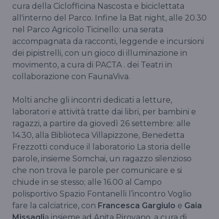
cura della Ciclofficina Nascosta e biciclettata
all'interno del Parco. Infine la Bat night, alle 20.30
nel Parco Agricolo Ticinello: una serata
accompagnata da racconti, leggende e incursioni
dei pipistrelli, con un gioco di illuminazione in
movimento, a cura di PACTA . dei Teatri in
collaborazione con FaunaViva.
Molti anche gli incontri dedicati a letture,
laboratori e attività tratte dai libri, per bambini e
ragazzi, a partire da giovedì 26 settembre: alle
14.30, alla Biblioteca Villapizzone, Benedetta
Frezzotti conduce il laboratorio La storia delle
parole, insieme Somchai, un ragazzo silenzioso
che non trova le parole per comunicare e si
chiude in se stesso; alle 16.00 al Campo
polisportivo Spazio Fontanelli l’incontro Voglio
fare la calciatrice, con
Francesca Gargiulo
e
Gaia
Missagli
a insieme ad Anita Pirovano, a cura di