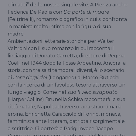
climatici” delle nostre singole vite. A Pienza anche
Federica De Paolis con
Da parte di madre
(Feltrinelli), romanzo biografico in cui si confronta
in maniera molto intima con la figura di sua
madre.
Ambientazioni letterarie storiche per Walter
Veltroni con il suo romanzo in cui racconta il
linciaggio di Donato Carretta, direttore di Regina
Coeli, nel 1944 dopo le Fosse Ardeatine. Ancora la
storia, con tre salti temporali diversi, è lo scenario
di
L'ora degli dei
(Longanesi) di Marco Buticchi
con la ricerca di un favoloso tesoro attraverso un
lungo viaggio. Come nel suo
Il velo strappato
(HarperCollins) Brunella Schisa racconterà la sua
città natale, Napoli, attraverso una straordinaria
eroina, Enrichetta Caracciolo di Forino, monaca,
femminista ante litteram, patriota risorgimentale
e scrittrice. Ci porterà a Parigi invece Jacopo
Veneziani, in quei primi venti anni del Novecento