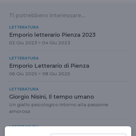
Ti potrebbero interessare...
LETTERATURA
Emporio letterario Pienza 2023
02 Giu 2023 > 04 Giu 2023
LETTERATURA
Emporio Letterario di Pienza
06 Giu 2025 > 08 Giu 2025
LETTERATURA
Giorgio Nisini, Il tempo umano
Un giallo psicologico intorno alla passione
amorosa
LETTERATURA
Pasolini letto da poeti e scrittori