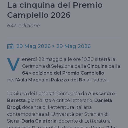
La cinquina del Premio
Campiello 2026
64^ edizione
29 Mag 2026 > 29 Mag 2026
V
enerdì 29 maggio alle ore 10.30 si terrà la
Cerimonia di Selezione della
Cinquina
della
64^ edizione del Premio Campiello
nell'
Aula Magna di Palazzo del Bo
a Padova.
La Giuria dei Letterati, composta da
Alessandro
Beretta
, giornalista e critico letterario,
Daniela
Brogi
, docente di Letteratura Italiana
contemporanea all’Università per Stranieri di
Siena,
Daria Galateria
, docente di Letteratura
francese all’Università La Sapienza di Roma,
Rita