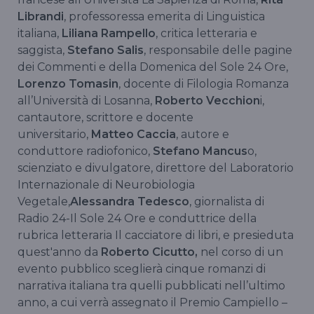
Librandi
, professoressa emerita di Linguistica
italiana,
Liliana Rampello
, critica letteraria e
saggista,
Stefano Salis
, responsabile delle pagine
dei Commenti e della Domenica del Sole 24 Ore,
Lorenzo Tomasin
, docente di Filologia Romanza
all’Università di Losanna,
Roberto Vecchion
i,
cantautore, scrittore e docente
universitario,
Matteo Caccia
, autore e
conduttore radiofonico,
Stefano Mancus
o,
scienziato e divulgatore, direttore del Laboratorio
Internazionale di Neurobiologia
Vegetale,
Alessandra Tedesco
, giornalista di
Radio 24-Il Sole 24 Ore e conduttrice della
rubrica letteraria Il cacciatore di libri, e presieduta
quest'anno da
Roberto Cicutto,
nel corso di un
evento pubblico sceglierà cinque romanzi di
narrativa italiana tra quelli pubblicati nell’ultimo
anno, a cui verrà assegnato il Premio Campiello –