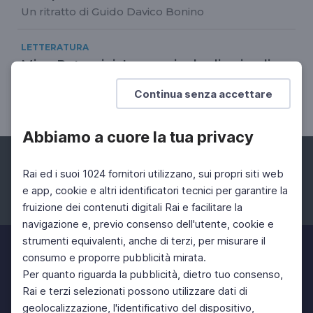
Un ritratto di Guido Davico Bonino
LETTERATURA
Mino Petazzini, La poesia degli animali
Un'antologia di testi su cane, cavallo, gatto e altri
Continua senza accettare
animali domestici
Abbiamo a cuore la tua privacy
Rai ed i suoi 1024 fornitori utilizzano, sui propri siti web
e app, cookie e altri identificatori tecnici per garantire la
fruizione dei contenuti digitali Rai e facilitare la
Facebook
Instagram
Twitter
navigazione e, previo consenso dell'utente, cookie e
strumenti equivalenti, anche di terzi, per misurare il
consumo e proporre pubblicità mirata.
Per quanto riguarda la pubblicità, dietro tuo consenso,
Rai e terzi selezionati possono utilizzare dati di
geolocalizzazione, l'identificativo del dispositivo,