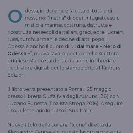
O
dessa, in Ucraina, è la città di tutti e di
nessuno: “màtria" di poeti, rifugiati, esuli,
mistici e marinai, costruita, distrutta e
ricostruita nei secoli da italiani, greci, ebrei, ucraini,
russi, turchi, armeni e decine di altri popoli.
Odessa è anche il cuore di “
… dal mare – Nero di
Odessa –
”, nuovo lavoro poetico dello scrittore
pugliese Marco Cardetta, da aprile in libreria e
negli store digitali per le stampe di Les Flâneurs
Edizioni.
Il libro verrà presentato a Roma il 25 maggio
presso Libreria Giufà (Via degli Aurunci, 38) con
Luciano Funetta (finalista Strega 2016). A seguire
il tour letterario in tutto il Sud Italia.
Nuovo titolo della collana “Icone” diretta da
Alessandro Cannavale, questo lavoro si presenta