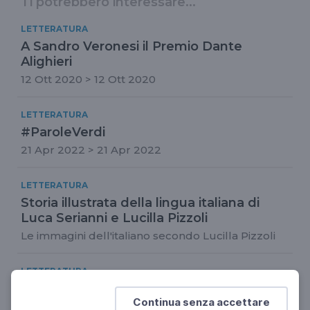
Ti potrebbero interessare...
LETTERATURA
A Sandro Veronesi il Premio Dante
Alighieri
12 Ott 2020 > 12 Ott 2020
LETTERATURA
#ParoleVerdi
21 Apr 2022 > 21 Apr 2022
LETTERATURA
Storia illustrata della lingua italiana di
Luca Serianni e Lucilla Pizzoli
Le immagini dell'italiano secondo Lucilla Pizzoli
LETTERATURA
Valeria Della Valle, La strada sognata
Continua senza accettare
La Roma degli artisti