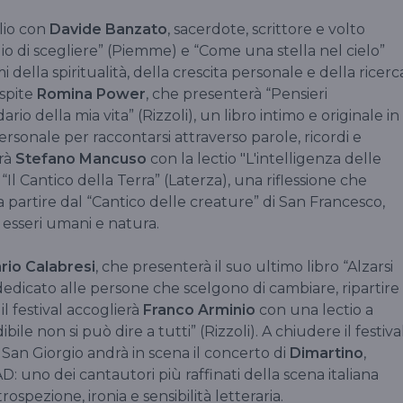
glio con
Davide Banzato
, sacerdote, scrittore e volto
gio di scegliere” (Piemme) e “Come una stella nel cielo”
mi della spiritualità, della crescita personale e della ricerc
ospite
Romina Power
, che presenterà “Pensieri
o della mia vita” (Rizzoli), un libro intimo e originale in
rsonale per raccontarsi attraverso parole, ricordi e
erà
Stefano Mancuso
con la lectio "L'intelligenza delle
“Il Cantico della Terra” (Laterza), una riflessione che
 a partire dal “Cantico delle creature” di San Francesco,
a esseri umani e natura.
rio Calabresi
, che presenterà il suo ultimo libro “Alzarsi
dedicato alle persone che scelgono di cambiare, ripartire
il festival accoglierà
Franco Arminio
con una lectio a
bile non si può dire a tutti” (Rizzoli). A chiudere il festival
 San Giorgio andrà in scena il concerto di
Dimartino
,
D: uno dei cantautori più raffinati della scena italiana
spezione, ironia e sensibilità letteraria.