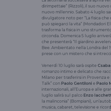
La settimana successiva si aprirà ve
dirimpettaie” (Rizzoli), il suo nuov
nuovo millennio. Sabato 4 luglio sa
divulgatore noto per “La fisica che c
può spiegarci la vita” (Mondadori E
trasforma la fisica in uno strument
circonda. Domenica 5 luglio arriver
che presenterà “Il giardino avvelena
Bee. Ambientato nella Londra del 1
prese con un mistero che si intreccia 
Venerdì 10 luglio sarà ospite
Csaba 
romanzo intimo e delicato che raccon
Milano per trasferirsi in Provenza e 
Talk” con
Paolo Gentiloni
e
Paolo 
internazionali, all’Europa e alle g
luglio salirà sul palco
Enzo Iacchett
la malinconia” (Bompiani), un’autobio
musica, cabaret, televisione e ricord