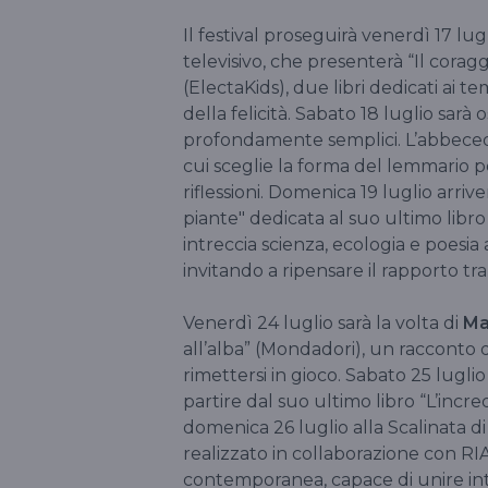
Il festival proseguirà venerdì 17 lu
televisivo, che presenterà “Il corag
(ElectaKids), due libri dedicati ai te
della felicità. Sabato 18 luglio sarà 
profondamente semplici. L’abbecedari
cui sceglie la forma del lemmario pe
riflessioni. Domenica 19 luglio arriv
piante" dedicata al suo ultimo libro 
intreccia scienza, ecologia e poesia
invitando a ripensare il rapporto tr
Venerdì 24 luglio sarà la volta di
Ma
all’alba” (Mondadori), un racconto 
rimettersi in gioco. Sabato 25 luglio 
partire dal suo ultimo libro “L’incredi
domenica 26 luglio alla Scalinata di
realizzato in collaborazione con RIA
contemporanea, capace di unire intro