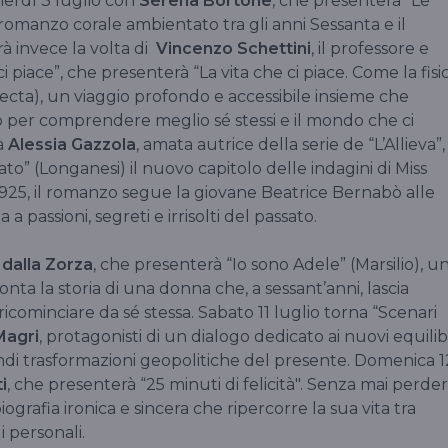
nerdì 3 luglio con
Serena Bortone
, che presenterà “Le
o romanzo corale ambientato tra gli anni Sessanta e il
rà invece la volta di
Vincenzo Schettini
, il professore e
i piace”, che presenterà “La vita che ci piace. Come la fisi
lecta), un viaggio profondo e accessibile insieme che
o per comprendere meglio sé stessi e il mondo che ci
à
Alessia Gazzola
, amata autrice della serie de “L’Allieva”,
to” (Longanesi) il nuovo capitolo delle indagini di Miss
925, il romanzo segue la giovane Beatrice Bernabò alle
a passioni, segreti e irrisolti del passato.
dalla Zorza
, che presenterà “Io sono Adele” (Marsilio), u
ta la storia di una donna che, a sessant’anni, lascia
ricominciare da sé stessa. Sabato 11 luglio torna “Scenari
Magri
, protagonisti di un dialogo dedicato ai nuovi equilib
randi trasformazioni geopolitiche del presente. Domenica 1
i
, che presenterà “25 minuti di felicità". Senza mai perde
grafia ironica e sincera che ripercorre la sua vita tra
i personali.