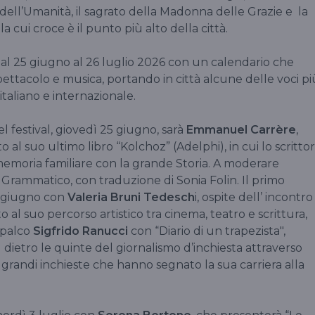
dell’Umanità, il sagrato della Madonna delle Grazie e la
la cui croce è il punto più alto della città.
dal 25 giugno al 26 luglio 2026 con un calendario che
spettacolo e musica, portando in città alcune delle voci pi
taliano e internazionale.
l festival, giovedì 25 giugno, sarà
Emmanuel Carrère
,
 al suo ultimo libro “Kolchoz” (Adelphi), in cui lo scritto
memoria familiare con la grande Storia. A moderare
o Grammatico, con traduzione di Sonia Folin. Il primo
 giugno con
Valeria Bruni Tedesch
i, ospite dell’ incontro
 al suo percorso artistico tra cinema, teatro e scrittura,
 palco
Sigfrido Ranucci
con “Diario di un trapezista",
l dietro le quinte del giornalismo d’inchiesta attraverso
 e grandi inchieste che hanno segnato la sua carriera alla