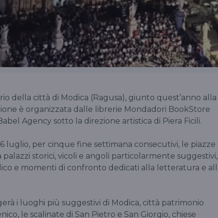
erario della città di Modica (Ragusa), giunto quest’anno alla
zione è organizzata dalle librerie Mondadori BookStore
bel Agency sotto la direzione artistica di Piera Ficili.
luglio, per cinque fine settimana consecutivi, le piazze
a palazzi storici, vicoli e angoli particolarmente suggestivi,
ico e momenti di confronto dedicati alla letteratura e al
rà i luoghi più suggestivi di Modica, città patrimonio
ico, le scalinate di San Pietro e San Giorgio, chiese