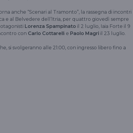
rna anche “Scenari al Tramonto”, la rassegna di incontri
ca e al Belvedere dell’Itria, per quattro giovedì sempre
rotagonisti
Lorenza Spampinato
il 2 luglio, Iaia Forte il 9
’incontro con
Carlo Cottarell
i e
Paolo Magri
il 23 luglio.
che, si svolgeranno alle 21:00, con ingresso libero fino a