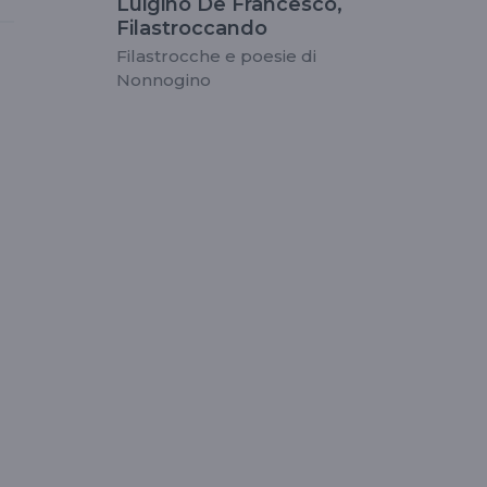
Luigino De Francesco,
Filastroccando
Filastrocche e poesie di
Nonnogino