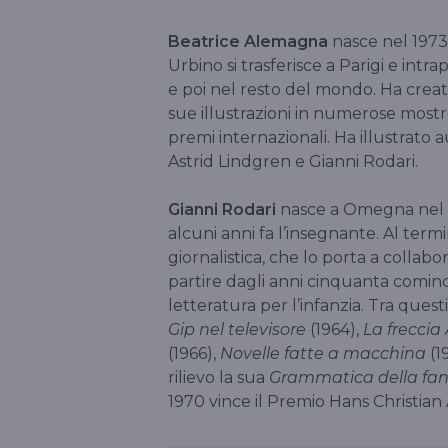
Beatrice Alemagna
nasce nel 1973 a
Urbino si trasferisce a Parigi e intra
e poi nel resto del mondo. Ha crea
sue illustrazioni in numerose most
premi internazionali. Ha illustrato
Astrid Lindgren e Gianni Rodari.
Gianni Rodari
nasce a Omegna nel 1
alcuni anni fa l’insegnante. Al ter
giornalistica, che lo porta a collabo
partire dagli anni cinquanta comin
letteratura per l’infanzia. Tra questi
Gip nel televisore
(1964),
La freccia
(1966),
Novelle fatte a macchina
(1
rilievo la sua
Grammatica della fan
1970 vince il Premio Hans Christian