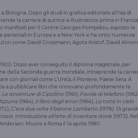
 Bologna. Dopo gli studi in grafica editoriale all’Isia di
prende la carriera di autrice e illustratrice prima in Francia
to manifesti per il Centre Georges Pompidou, esposto le
re personali in Europa e a New York e ha vinto numerosi
 autori come David Grossmann, Agota Kristof, David Almon
920. Dopo aver conseguito il diploma magistrale, per
mine della Seconda guerra mondiale, intraprende la carrie
rare con giornali come L’Unità, il Pioniere, Paese Sera. A
cia a pubblicare libri che rinnovano profondamente la
:
Le avventure di Cipollino
(1961),
Favole al telefono
(1962
 Azzurra
(1964),
Il libro degli errori
(1964),
La torta in cielo
972),
C’era due volte il barone Lamberto
(1978). Di grand
tasia
.
Introduzione all’arte di inventare storie
(1973). Ne
 Andersen. Muore a Roma il 14 aprile 1980.