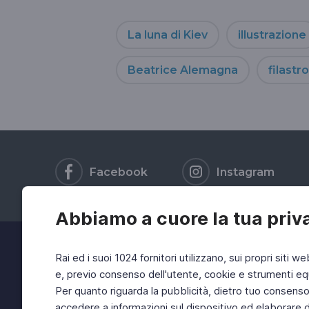
La luna di Kiev
illustrazione
Beatrice Alemagna
filastr
Facebook
Instagram
Abbiamo a cuore la tua priv
Rai ed i suoi 1024 fornitori utilizzano, sui propri siti we
e, previo consenso dell'utente, cookie e strumenti equ
Per quanto riguarda la pubblicità, dietro tuo consenso, 
accedere a informazioni sul dispositivo ed elaborare dati