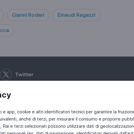
Gianni Rodari
Einaudi Ragazzi
occa
Twitter
acy
b e app, cookie e altri identificatori tecnici per garantire la fruizion
ivalenti, anche di terzi, per misurare il consumo e proporre pubbli
Rai e terzi selezionati possono utilizzare dati di geolocalizzazione,
 personali (es. dati di navigazione, identificatori derivati dall'auten