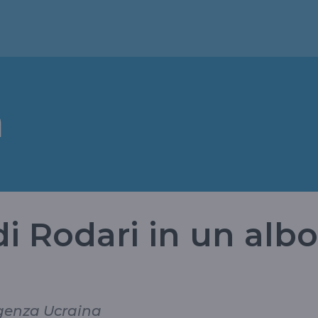
a
di Rodari in un albo
rgenza Ucraina