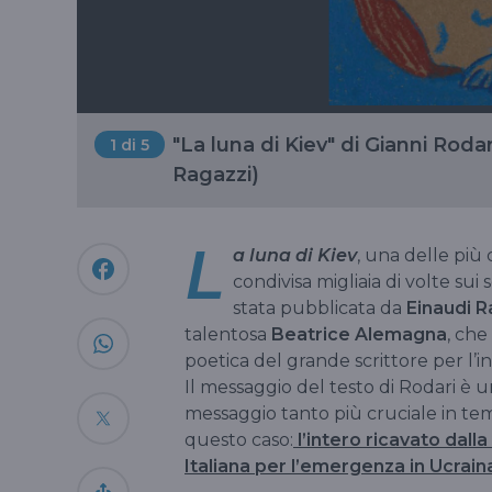
"La luna di Kiev" di Gianni Roda
1
di 5
Ragazzi)
L
a luna di Kiev
, una delle più 
condivisa migliaia di volte sui 
stata pubblicata da
Einaudi R
talentosa
Beatrice Alemagna
, che
poetica del grande scrittore per l’in
Il messaggio del testo di Rodari è un
messaggio tanto più cruciale in te
questo caso:
l’intero ricavato dall
Italiana per l’emergenza in Ucrain