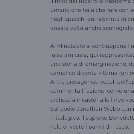
Il mito del mostro si trasforma
umano che ha a che fare con sé 
negli specchi del labirinto di c
questa volta anche scenografo 
Al Minotauro si contrappone l
falsa amicizia, qui rappresentato
una storia di emarginazione, dov
carnefice diventa vittima (un po
Ai tre protagonisti vocali dell’
commenta l´azione, come una s
orchestra incastona le linee voc
Sul podio Jonathan Webb con il
mitologico. Il soprano Benedett
Falcier veste i panni di Teseo.