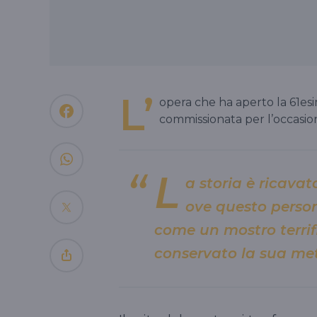
L’
opera che ha aperto la 61esi
commissionata per l’occasion
L
a storia è ricava
ove questo perso
come un mostro terri
conservato la sua m