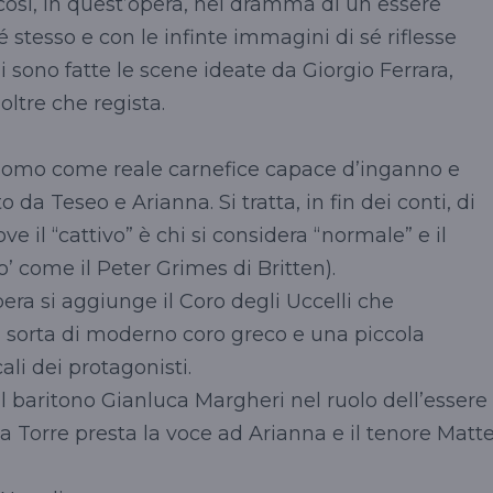
 così, in quest’opera, nel dramma di un essere
stesso e con le infinte immagini di sé riflesse
ui sono fatte le scene ideate da Giorgio Ferrara,
oltre che regista.
’uomo come reale carnefice capace d’inganno e
 da Teseo e Arianna. Si tratta, in fin dei conti, di
e il “cattivo” è chi si considera “normale” e il
’ come il Peter Grimes di Britten).
opera si aggiunge il Coro degli Uccelli che
orta di moderno coro greco e una piccola
ali dei protagonisti.
 baritono Gianluca Margheri nel ruolo dell’essere
a Torre presta la voce ad Arianna e il tenore Matt