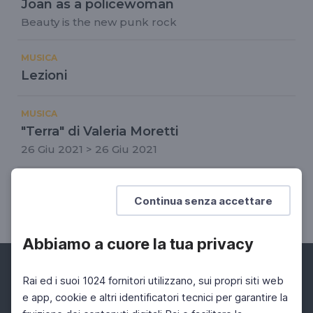
Joan as a policewoman
Beauty is the new punk rock
MUSICA
Lezioni
MUSICA
"Terra" di Valeria Moretti
26 Giu 2021 > 26 Giu 2021
MUSICA
Continua senza accettare
Storia e storie della musica
Abbiamo a cuore la tua privacy
Rai ed i suoi 1024 fornitori utilizzano, sui propri siti web
e app, cookie e altri identificatori tecnici per garantire la
Facebook
Instagram
Twitter