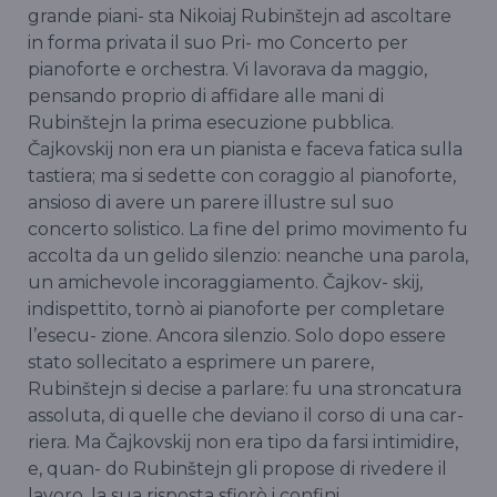
grande piani- sta Nikoiaj Rubinštejn ad ascoltare
in forma privata il suo Pri- mo Concerto per
pianoforte e orchestra. Vi lavorava da maggio,
pensando proprio di affidare alle mani di
Rubinštejn la prima esecuzione pubblica.
Čajkovskij non era un pianista e faceva fatica sulla
tastiera; ma si sedette con coraggio al pianoforte,
ansioso di avere un parere illustre sul suo
concerto solistico. La fine del primo movimento fu
accolta da un gelido silenzio: neanche una parola,
un amichevole incoraggiamento. Čajkov- skij,
indispettito, tornò ai pianoforte per completare
l’esecu- zione. Ancora silenzio. Solo dopo essere
stato sollecitato a esprimere un parere,
Rubinštejn si decise a parlare: fu una stroncatura
assoluta, di quelle che deviano il corso di una car-
riera. Ma Čajkovskij non era tipo da farsi intimidire,
e, quan- do Rubinštejn gli propose di rivedere il
lavoro, la sua risposta sfiorò i confini