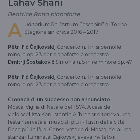
Lahav Shani
Beatrice Rana pianoforte
A
uditorium Rai “Arturo Toscanini” di Torino
Stagione sinfonica 2016 – 2017
Pëtr Il’ič Čajkovskij
Concerto n. 1 in si bemolle
minore op. 23 per pianoforte e orchestra
Dmitrij Šostakovič
Sinfonia n. 5 in re minore op. 47
Pëtr Il’ič Čajkovskij
Concerto n. 1 in si bemolle
minore op. 23 per pianoforte e orchestra
Cronaca di un successo non annunciato
Mosca. Vigilia di Natale del 1874. A casa del
violoncellista Kon- stantin Al’brecht si teneva una
festa riservata ai musicisti più il- lustri della città.
Poco più in là, al Conservatorio di Mosca, c’era una
stanza illuminata: Čajkovskij aveva invitato il