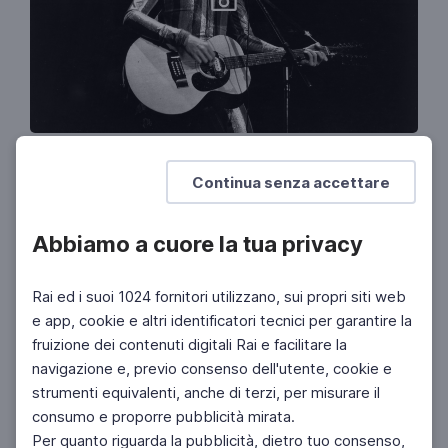
MUSICA
David Bowie
Continua senza accettare
10 tappe nella vita del Duca Bianco
Abbiamo a cuore la tua privacy
MUSICA
La generosità di David Bowie
Rai ed i suoi 1024 fornitori utilizzano, sui propri siti web
Gianluigi Ricuperati racconta la sua peculiare
e app, cookie e altri identificatori tecnici per garantire la
biografia
fruizione dei contenuti digitali Rai e facilitare la
navigazione e, previo consenso dell'utente, cookie e
MUSICA
strumenti equivalenti, anche di terzi, per misurare il
The sacred triangle
consumo e proporre pubblicità mirata.
David Bowie, Iggy Pop e Lou Reed 1971 – 1973
Per quanto riguarda la pubblicità, dietro tuo consenso,