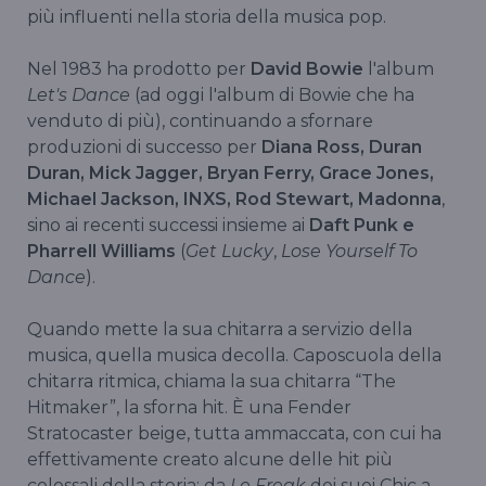
più influenti nella storia della musica pop.
Nel 1983 ha prodotto per
David Bowie
l'album
Let's Dance
(ad oggi l'album di Bowie che ha
venduto di più), continuando a sfornare
produzioni di successo per
Diana Ross, Duran
Duran, Mick Jagger, Bryan Ferry, Grace Jones,
Michael Jackson, INXS, Rod Stewart, Madonna
,
sino ai recenti successi insieme ai
Daft Punk e
Pharrell Williams
(
Get Lucky
,
Lose Yourself To
Dance
).
Quando mette la sua chitarra a servizio della
musica, quella musica decolla. Caposcuola della
chitarra ritmica, chiama la sua chitarra “The
Hitmaker”, la sforna hit. È una Fender
Stratocaster beige, tutta ammaccata, con cui ha
effettivamente creato alcune delle hit più
colossali della storia: da
Le Freak
dei suoi Chic a