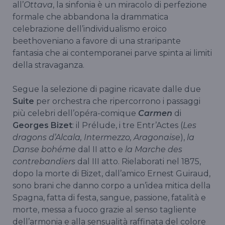
all’
Ottava
, la sinfonia è un miracolo di perfezione
formale che abbandona la drammatica
celebrazione dell’individualismo eroico
beethoveniano a favore di una straripante
fantasia che ai contemporanei parve spinta ai limiti
della stravaganza.
Segue la selezione di pagine ricavate dalle due
Suite
per orchestra che ripercorrono i passaggi
più celebri dell’opéra-comique
Carmen
di
Georges Bizet
: il Prélude, i tre Entr’Actes (
Les
dragons d’Alcala, Intermezzo, Aragonaise
),
la
Danse bohéme
dal II atto e
la Marche des
contrebandiers
dal III atto. Rielaborati nel 1875,
dopo la morte di Bizet, dall’amico Ernest Guiraud,
sono brani che danno corpo a un’idea mitica della
Spagna, fatta di festa, sangue, passione, fatalità e
morte, messa a fuoco grazie al senso tagliente
dell’armonia e alla sensualità raffinata del colore