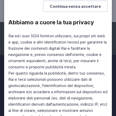
La Dodicesima sinfonia di Šostakóvič in prima
Continua senza accettare
esecuzione Rai a Torino - diretta streaming 25
novembre 2021
Abbiamo a cuore la tua privacy
Rai ed i suoi 1024 fornitori utilizzano, sui propri siti web
e app, cookie e altri identificatori tecnici per garantire la
fruizione dei contenuti digitali Rai e facilitare la
Facebook
Instagram
Twitter
navigazione e, previo consenso dell'utente, cookie e
strumenti equivalenti, anche di terzi, per misurare il
consumo e proporre pubblicità mirata.
Per quanto riguarda la pubblicità, dietro tuo consenso,
Rai e terzi selezionati possono utilizzare dati di
geolocalizzazione, l'identificativo del dispositivo,
archiviare e/o accedere a informazioni sul dispositivo ed
elaborare dati personali (es. dati di navigazione,
identificatori derivati dall'autenticazione, indirizzi IP, etc)
al fine di creare, selezionare e mostrare annunci