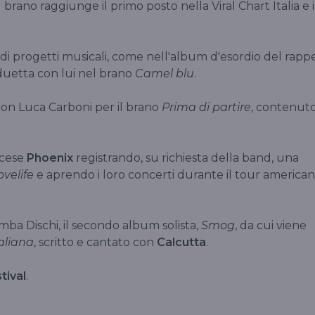
Il brano raggiunge il primo posto nella Viral Chart Italia e i
 di progetti musicali, come nell'album d'esordio del rapp
 duetta con lui nel brano
Camel blu
.
con Luca Carboni per il brano
Prima di partire
, contenut
ncese
Phoenix
registrando, su richiesta della band, una
ovelife
e aprendo i loro concerti durante il tour america
ba Dischi, il secondo album solista,
Smog
, da cui viene
aliana
, scritto e cantato con
Calcutta
.
tival
.