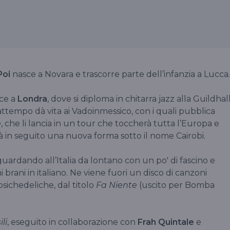
Poi
nasce a Novara e trascorre parte dell’infanzia a Lucca
sce a
Londra
, dove si diploma in chitarra jazz alla Guildhal
ttempo dà vita ai Vadoinmessico, con i quali pubblica
e
, che li lancia in un tour che toccherà tutta l’Europa e
 in seguito una nuova forma sotto il nome Cairobi.
 guardando all’Italia da lontano con un po' di fascino e
ni brani in italiano. Ne viene fuori un disco di canzoni
sichedeliche, dal titolo
Fa Niente
(uscito per Bomba
ili
, eseguito in collaborazione con
Frah Quintale
e