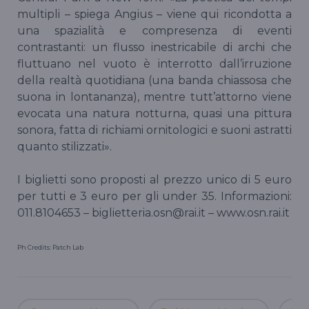
multipli – spiega Angius – viene qui ricondotta a
una spazialità e compresenza di eventi
contrastanti: un flusso inestricabile di archi che
fluttuano nel vuoto è interrotto dall’irruzione
della realtà quotidiana (una banda chiassosa che
suona in lontananza), mentre tutt’attorno viene
evocata una natura notturna, quasi una pittura
sonora, fatta di richiami ornitologici e suoni astratti
quanto stilizzati».
I biglietti sono proposti al prezzo unico di 5 euro
per tutti e 3 euro per gli under 35. Informazioni:
011.8104653 – biglietteria.osn@rai.it – www.osn.rai.it
Ph Credits: Patch Lab