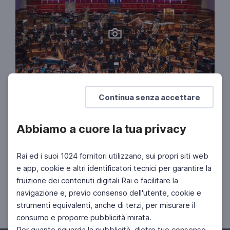
Continua senza accettare
ORCHESTRA RAI
Rai NuovaMusica n. 2 - Stagione
2022/2023
Abbiamo a cuore la tua privacy
10 febbraio 2023
Rai ed i suoi 1024 fornitori utilizzano, sui propri siti web
ORCHESTRA RAI
e app, cookie e altri identificatori tecnici per garantire la
Stagione 2022/2023 - Rai NuovaMusica n.
fruizione dei contenuti digitali Rai e facilitare la
2
navigazione e, previo consenso dell'utente, cookie e
10 Feb 2023 > 10 Feb 2023
strumenti equivalenti, anche di terzi, per misurare il
consumo e proporre pubblicità mirata.
Per quanto riguarda la pubblicità, dietro tuo consenso,