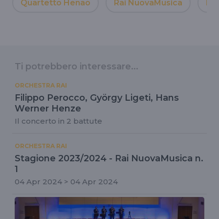
Quartetto Henao
Rai NuovaMusica
Ma
Ti potrebbero interessare...
ORCHESTRA RAI
Filippo Perocco, György Ligeti, Hans
Werner Henze
Il concerto in 2 battute
ORCHESTRA RAI
Stagione 2023/2024 - Rai NuovaMusica n.
1
04 Apr 2024 > 04 Apr 2024