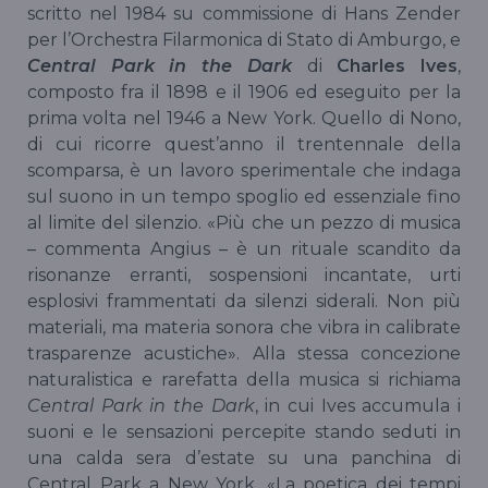
scritto nel 1984 su commissione di Hans Zender
per l’Orchestra Filarmonica di Stato di Amburgo, e
Central Park in the Dark
di
Charles Ives
,
composto fra il 1898 e il 1906 ed eseguito per la
prima volta nel 1946 a New York. Quello di Nono,
di cui ricorre quest’anno il trentennale della
scomparsa, è un lavoro sperimentale che indaga
sul suono in un tempo spoglio ed essenziale fino
al limite del silenzio. «Più che un pezzo di musica
– commenta Angius – è un rituale scandito da
risonanze erranti, sospensioni incantate, urti
esplosivi frammentati da silenzi siderali. Non più
materiali, ma materia sonora che vibra in calibrate
trasparenze acustiche». Alla stessa concezione
naturalistica e rarefatta della musica si richiama
Central Park in the Dark
, in cui Ives accumula i
suoni e le sensazioni percepite stando seduti in
una calda sera d’estate su una panchina di
Central Park a New York. «La poetica dei tempi