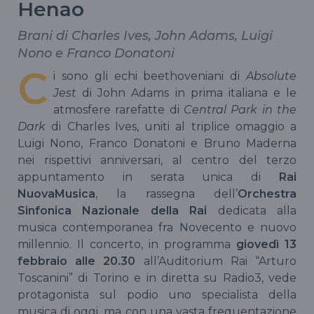
Henao
Brani di Charles Ives, John Adams, Luigi
Nono e Franco Donatoni
C
i sono gli echi beethoveniani di
Absolute
Jest
di John Adams in prima italiana e le
atmosfere rarefatte di
Central Park in the
Dark
di Charles Ives, uniti al triplice omaggio a
Luigi Nono, Franco Donatoni e Bruno Maderna
nei rispettivi anniversari, al centro del terzo
appuntamento in serata unica di
Rai
NuovaMusica
, la rassegna dell’
Orchestra
Sinfonica Nazionale della Rai
dedicata alla
musica contemporanea fra Novecento e nuovo
millennio. Il concerto, in programma
giovedì 13
febbraio alle 20.30
all’Auditorium Rai “Arturo
Toscanini” di Torino e in diretta su Radio3, vede
protagonista sul podio uno specialista della
musica di oggi, ma con una vasta frequentazione