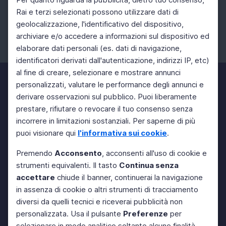
Rai e terzi selezionati possono utilizzare dati di
geolocalizzazione, l'identificativo del dispositivo,
archiviare e/o accedere a informazioni sul dispositivo ed
elaborare dati personali (es. dati di navigazione,
Facebook
Instagram
Twitter
identificatori derivati dall'autenticazione, indirizzi IP, etc)
al fine di creare, selezionare e mostrare annunci
personalizzati, valutare le performance degli annunci e
derivare osservazioni sul pubblico. Puoi liberamente
prestare, rifiutare o revocare il tuo consenso senza
incorrere in limitazioni sostanziali. Per saperne di più
puoi visionare qui
l'informativa sui cookie
.
Premendo
Acconsento
, acconsenti all'uso di cookie e
strumenti equivalenti. Il tasto
Continua senza
accettare
chiude il banner, continuerai la navigazione
in assenza di cookie o altri strumenti di tracciamento
diversi da quelli tecnici e riceverai pubblicità non
personalizzata. Usa il pulsante
Preferenze
per
selezionare in modo analitico soltanto alcune finalità,