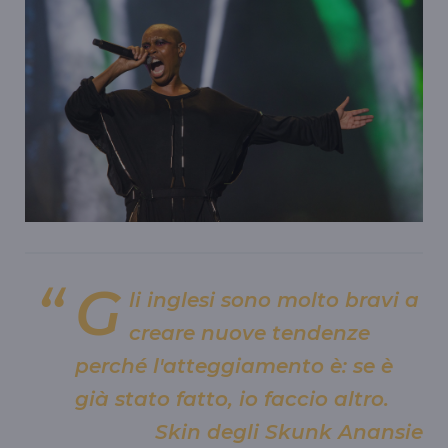
G
li inglesi sono molto bravi a
creare nuove tendenze
perché l'atteggiamento è: se è
già stato fatto, io faccio altro.
Skin degli Skunk Anansie