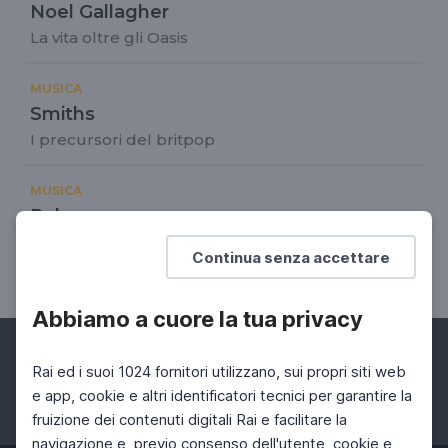
Noel Gallagher
La vita oltre gli Oasis
MUSICA
Smiths
I precursori del britpop
MUSICA
Pulp
Gli alieni del britpop: la strana storia dei Pulp da
Continua senza accettare
Sheffield
Abbiamo a cuore la tua privacy
Rai ed i suoi 1024 fornitori utilizzano, sui propri siti web
e app, cookie e altri identificatori tecnici per garantire la
fruizione dei contenuti digitali Rai e facilitare la
Facebook
Instagram
Twitter
navigazione e, previo consenso dell'utente, cookie e