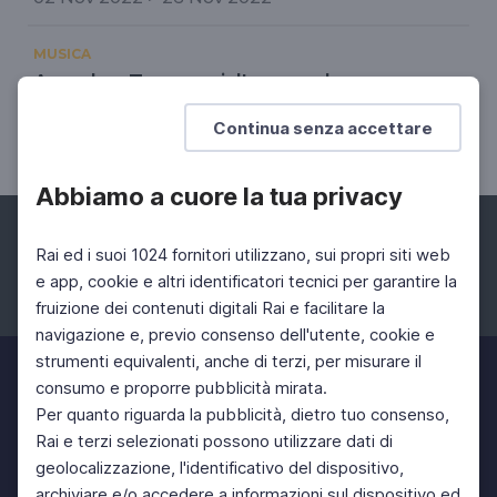
MUSICA
Amedeo Tommasi, l'uomo che non
seppe resistere al jazz
Continua senza accettare
La scomparsa del celebre pianista
Abbiamo a cuore la tua privacy
Rai ed i suoi 1024 fornitori utilizzano, sui propri siti web
e app, cookie e altri identificatori tecnici per garantire la
fruizione dei contenuti digitali Rai e facilitare la
Facebook
Instagram
Twitter
navigazione e, previo consenso dell'utente, cookie e
strumenti equivalenti, anche di terzi, per misurare il
consumo e proporre pubblicità mirata.
Per quanto riguarda la pubblicità, dietro tuo consenso,
Rai e terzi selezionati possono utilizzare dati di
geolocalizzazione, l'identificativo del dispositivo,
archiviare e/o accedere a informazioni sul dispositivo ed