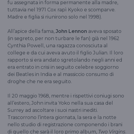
fu assegnata in forma permanente alla madre,
tuttavia nel 1971 Cox rapì Kyoko e scomparve.
Madre e figlia si riunirono solo nel 1998).
All’apice della fama,
John Lennon
aveva sposato
(in segreto, per non turbare le fan) già nel 1962
Cynthia Powell, una ragazza conosciuta al
college e da cui aveva avuto il figlio Julian. Il loro
rapporto si era andato sgretolando negli anni ed
era entrato in crisi in seguito celebre soggiorno
dei Beatles in India e al massiccio consumo di
droghe che ne era seguito.
Il 20 maggio 1968, mentre i rispettivi coniugi sono
all’estero, John invita Yoko nella sua casa del
Surrey ad ascoltare i suoi nastri inediti.
Trascorrono l’intera giornata, la sera e la notte
nello studio di registrazione componendo i brani
di quello che sarà il loro primo album,
Two Virgins
.