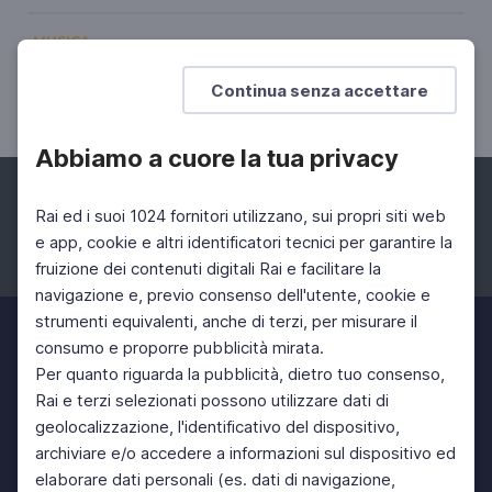
MUSICA
Imagine
Continua senza accettare
Un'interpretazione di Rafael Gualazzi
Abbiamo a cuore la tua privacy
Rai ed i suoi 1024 fornitori utilizzano, sui propri siti web
e app, cookie e altri identificatori tecnici per garantire la
fruizione dei contenuti digitali Rai e facilitare la
Facebook
Instagram
Twitter
navigazione e, previo consenso dell'utente, cookie e
strumenti equivalenti, anche di terzi, per misurare il
consumo e proporre pubblicità mirata.
Per quanto riguarda la pubblicità, dietro tuo consenso,
Rai e terzi selezionati possono utilizzare dati di
geolocalizzazione, l'identificativo del dispositivo,
archiviare e/o accedere a informazioni sul dispositivo ed
elaborare dati personali (es. dati di navigazione,