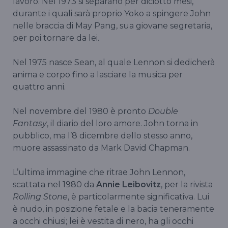
lavoro. Nel 1973 si separano per diciotto mesi,
durante i quali sarà proprio Yoko a spingere John
nelle braccia di May Pang, sua giovane segretaria,
per poi tornare da lei.
Nel 1975 nasce Sean, al quale Lennon si dedicherà
anima e corpo fino a lasciare la musica per
quattro anni.
Nel novembre del 1980 è pronto
Double
Fantasy
, il diario del loro amore. John torna in
pubblico, ma l’8 dicembre dello stesso anno,
muore assassinato da Mark David Chapman.
L’ultima immagine che ritrae John Lennon,
scattata nel 1980 da
Annie Leibovitz
, per la rivista
Rolling Stone
, è particolarmente significativa. Lui
è nudo, in posizione fetale e la bacia teneramente
a occhi chiusi; lei è vestita di nero, ha gli occhi