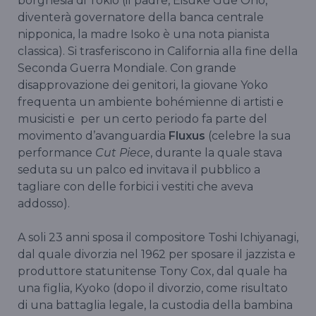
borghesia di Tokio (il padre, Eisuke Gue Ono,
diventerà governatore della banca centrale
nipponica, la madre Isoko è una nota pianista
classica). Si trasferiscono in California alla fine della
Seconda Guerra Mondiale. Con grande
disapprovazione dei genitori, la giovane Yoko
frequenta un ambiente bohémienne di artisti e
musicisti e per un certo periodo fa parte del
movimento d’avanguardia
Fluxus
(celebre la sua
performance
Cut Piece
, durante la quale stava
seduta su un palco ed invitava il pubblico a
tagliare con delle forbici i vestiti che aveva
addosso).
A soli 23 anni sposa il compositore Toshi Ichiyanagi,
dal quale divorzia nel 1962 per sposare il jazzista e
produttore statunitense Tony Cox, dal quale ha
una figlia, Kyoko (dopo il divorzio, come risultato
di una battaglia legale, la custodia della bambina