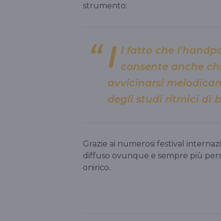
strumento:
I
l fatto che l’handp
consente anche chi
avvicinarsi melodica
degli studi ritmici di b
Grazie ai numerosi festival interna
diffuso ovunque e sempre più pers
onirico.