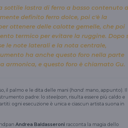
 sottile lastra di ferro a basso contenuto d
ente definito ferro dolce, poi c'è la
per ottenere delle calotte gemelle, che poi
nto termico per evitare la ruggine. Dopo s
e le note laterali e la nota centrale,
rumento ha anche questo foro nella parte
ssa armonica, e questo foro è chiamato Gu.
, il palmo e le dita delle mani (
hand
: mano, appunto). Il
o strumento padre: lo
steelpan
, risulta essere più caldo e
titi: ogni esecuzione è unica e ciascun artista suona in
handpan
Andrea Baldasseroni
racconta la magia dello