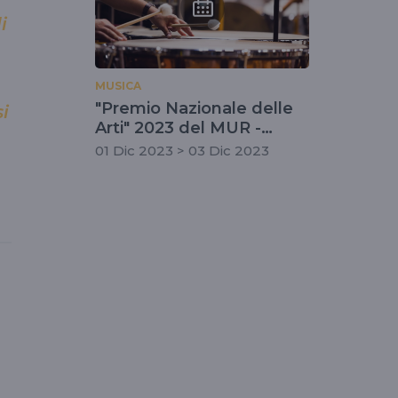
i
MUSICA
"Premio Nazionale delle
i
Arti" 2023 del MUR -
Strumenti a Percussione
01 Dic 2023 > 03 Dic 2023