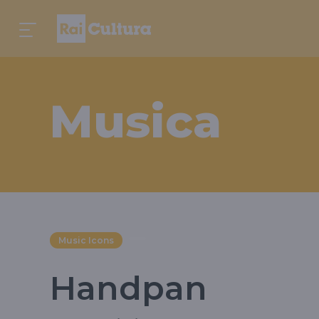
Musica
Music Icons
Handpan