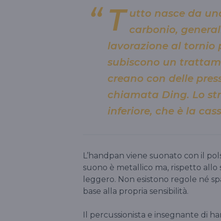
T
utto nasce da una
carbonio, generalm
lavorazione al tornio 
subiscono un trattame
creano con delle press
chiamata Ding. Lo st
inferiore, che è la ca
L’handpan viene suonato con il polso
suono è metallico ma, rispetto all
leggero. Non esistono regole né spar
base alla propria sensibilità.
Il percussionista e insegnante di 