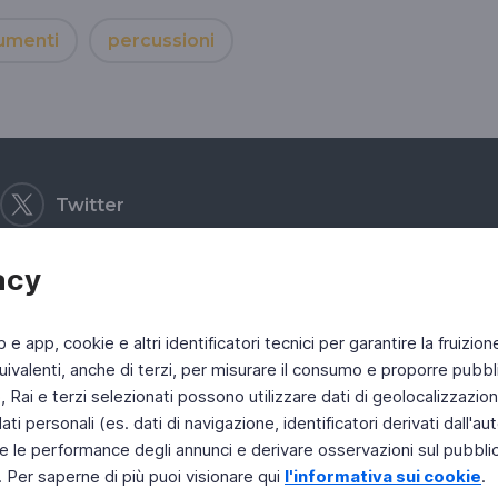
umenti
percussioni
Twitter
acy
b e app, cookie e altri identificatori tecnici per garantire la fruizion
ivalenti, anche di terzi, per misurare il consumo e proporre pubbli
Rai e terzi selezionati possono utilizzare dati di geolocalizzazione,
 personali (es. dati di navigazione, identificatori derivati dall'auten
e le performance degli annunci e derivare osservazioni sul pubblico
. Per saperne di più puoi visionare qui
l'informativa sui cookie
.