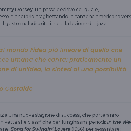
ommy Dorsey
: un passo decisivo col quale,
ccesso planetario, traghettando la canzone americana ver
il gusto melodico italiano alla lezione del jazz.
al mondo l'idea più lineare di quello che
voce umana che canta: praticamente un
ne di un'idea, la sintesi di una possibilità
no Castaldo
inizia una nuova stagione di successi, che porteranno
n vetta alle classifiche per lunghissimi periodi:
In the We
mane;
Song for Swingin’ Lovers
(1956) per sessantasei;