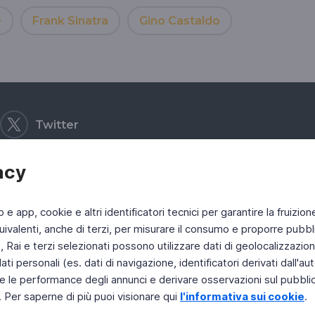
e
Frank Sinatra
Gino Castaldo
Twitter
acy
b e app, cookie e altri identificatori tecnici per garantire la fruizion
ivalenti, anche di terzi, per misurare il consumo e proporre pubbli
Rai e terzi selezionati possono utilizzare dati di geolocalizzazione,
 personali (es. dati di navigazione, identificatori derivati dall'auten
e le performance degli annunci e derivare osservazioni sul pubblico
. Per saperne di più puoi visionare qui
l'informativa sui cookie
.