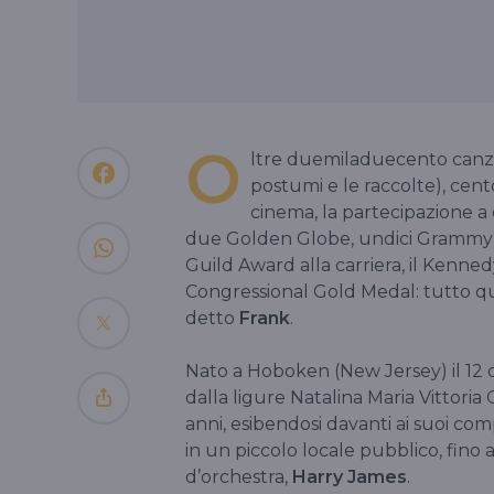
O
ltre duemiladuecento canzon
postumi e le raccolte), cento
cinema, la partecipazione a o
due Golden Globe, undici Grammy Aw
Guild Award alla carriera, il Kenne
Congressional Gold Medal: tutto que
detto
Frank
.
Nato a Hoboken (New Jersey) il 12 d
dalla ligure Natalina Maria Vittoria
anni, esibendosi davanti ai suoi com
in un piccolo locale pubblico, fino 
d’orchestra,
Harry James
.