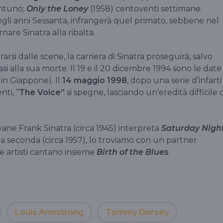
antuno;
Only the Loney
(1958) centoventi settimane.
egli anni Sessanta, infrangerà quel primato, sebbene nel
rnare Sinatra alla ribalta.
irarsi dalle scene, la carriera di Sinatra proseguirà, salvo
i alla sua morte. Il 19 e il 20 dicembre 1994 sono le date
 in Giappone). Il
14 maggio 1998
, dopo una serie d’infarti
nti, “
The Voice”
si spegne, lasciando un’eredità difficile 
vane Frank Sinatra (circa 1945) interpreta
Saturday Nigh
la seconda (circa 1957), lo troviamo con un partner
ue artisti cantano insieme
Birth of the Blues
.
Louis Armstrong
Tommy Dorsey