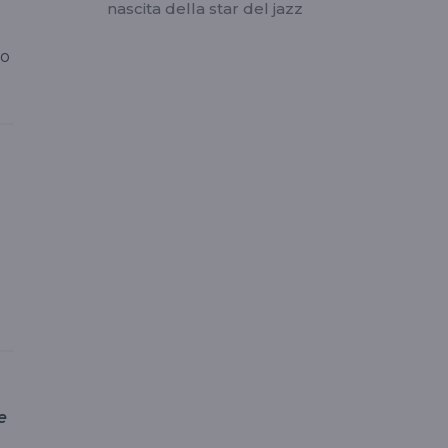
nascita della star del jazz
so
e