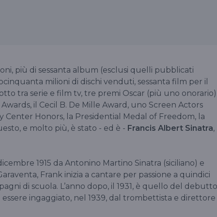
i, più di sessanta album (esclusi quelli pubblicati
cinquanta milioni di dischi venduti, sessanta film per il
tto tra serie e film tv, tre premi Oscar (più uno onorario)
ards, il Cecil B. De Mille Award, uno Screen Actors
dy Center Honors, la Presidential Medal of Freedom, la
sto, e molto più, è stato - ed è -
Francis Albert Sinatra
,
icembre 1915 da Antonino Martino Sinatra (siciliano) e
 Garaventa, Frank inizia a cantare per passione a quindici
pagni di scuola. L’anno dopo, il 1931, è quello del debutt
a essere ingaggiato, nel 1939, dal trombettista e direttore