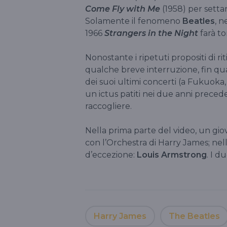
Come Fly with Me
(1958) per sett
Solamente il fenomeno
Beatles
, n
1966
Strangers in the Night
farà to
Nonostante i ripetuti propositi di rit
qualche breve interruzione, fin quas
dei suoi ultimi concerti (a Fukuoka,
un ictus patiti nei due anni precede
raccogliere.
Nella prima parte del video, un gio
con l’Orchestra di Harry James; nel
d’eccezione:
Louis Armstrong
. I d
Harry James
The Beatles