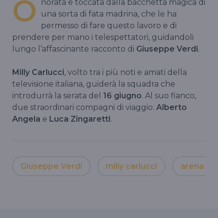
O
norata e toccata dalla bacchetta magica di
una sorta di fata madrina, che le ha
permesso di fare questo lavoro e di
prendere per mano i telespettatori, guidandoli
lungo l’affascinante racconto di
Giuseppe Verdi
.
Milly Carlucci
, volto tra i più noti e amati della
televisione italiana, guiderà la squadra che
introdurrà la serata del
16 giugno
. Al suo fianco,
due straordinari compagni di viaggio:
Alberto
Angela
e
Luca Zingaretti
.
Giuseppe Verdi
milly carlucci
arena di