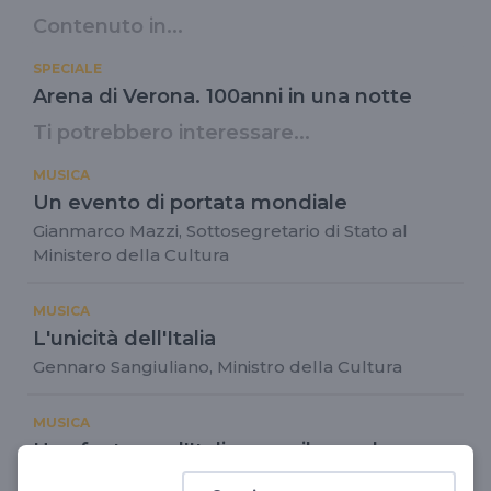
Contenuto in...
SPECIALE
Arena di Verona. 100anni in una notte
Ti potrebbero interessare...
MUSICA
Un evento di portata mondiale
Gianmarco Mazzi, Sottosegretario di Stato al
Ministero della Cultura
MUSICA
L'unicità dell'Italia
Gennaro Sangiuliano, Ministro della Cultura
MUSICA
Una festa per l'Italia e per il mondo
Cecilia Gasdìa, Sovrintendente della Fondazione