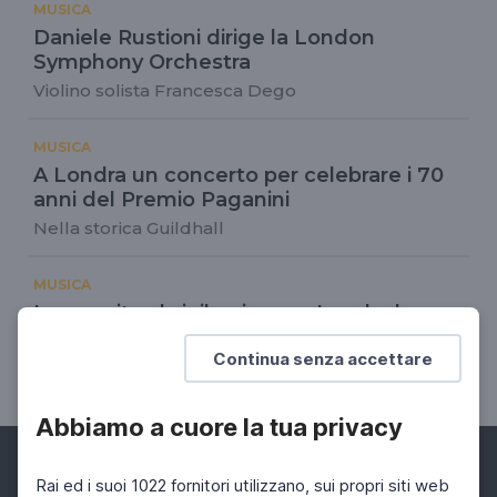
MUSICA
Daniele Rustioni dirige la London
Symphony Orchestra
Violino solista Francesca Dego
MUSICA
A Londra un concerto per celebrare i 70
anni del Premio Paganini
Nella storica Guildhall
MUSICA
Lunga vita al vinile: riapre a Londra lo
storico HMV
Continua senza accettare
Ad Oxford Street
Abbiamo a cuore la tua privacy
Rai ed i suoi 1022 fornitori utilizzano, sui propri siti web