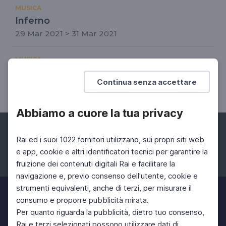
MUSICA
Inferno
29 Mar 2021 > 31 Mar 2021
MUSICA
Stagione al Teatro San Carlo di Napoli
Continua senza accettare
15 Feb 2021 > 28 Feb 2021
Abbiamo a cuore la tua privacy
Rai ed i suoi 1022 fornitori utilizzano, sui propri siti web
e app, cookie e altri identificatori tecnici per garantire la
fruizione dei contenuti digitali Rai e facilitare la
Facebook
Instagram
Twitter
navigazione e, previo consenso dell'utente, cookie e
strumenti equivalenti, anche di terzi, per misurare il
consumo e proporre pubblicità mirata.
Per quanto riguarda la pubblicità, dietro tuo consenso,
Rai e terzi selezionati possono utilizzare dati di