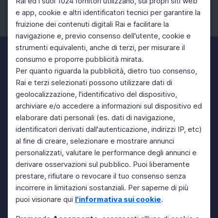
Rai ed i suoi 1024 fornitori utilizzano, sui propri siti web
e app, cookie e altri identificatori tecnici per garantire la
fruizione dei contenuti digitali Rai e facilitare la
Facebook
Instagram
Twitter
navigazione e, previo consenso dell'utente, cookie e
strumenti equivalenti, anche di terzi, per misurare il
consumo e proporre pubblicità mirata.
Per quanto riguarda la pubblicità, dietro tuo consenso,
Rai e terzi selezionati possono utilizzare dati di
geolocalizzazione, l'identificativo del dispositivo,
archiviare e/o accedere a informazioni sul dispositivo ed
elaborare dati personali (es. dati di navigazione,
identificatori derivati dall'autenticazione, indirizzi IP, etc)
al fine di creare, selezionare e mostrare annunci
personalizzati, valutare le performance degli annunci e
derivare osservazioni sul pubblico. Puoi liberamente
prestare, rifiutare o revocare il tuo consenso senza
incorrere in limitazioni sostanziali. Per saperne di più
puoi visionare qui
l'informativa sui cookie
.