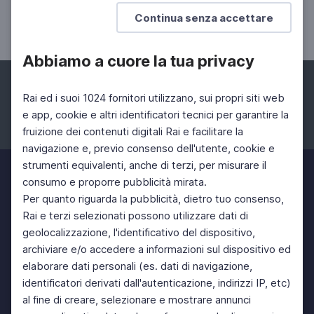
Festa della Musica: Marco Staccioli
Continua senza accettare
intervista al Presidente AIPFM
Abbiamo a cuore la tua privacy
Rai ed i suoi 1024 fornitori utilizzano, sui propri siti web
e app, cookie e altri identificatori tecnici per garantire la
fruizione dei contenuti digitali Rai e facilitare la
Facebook
Instagram
Twitter
navigazione e, previo consenso dell'utente, cookie e
strumenti equivalenti, anche di terzi, per misurare il
consumo e proporre pubblicità mirata.
Per quanto riguarda la pubblicità, dietro tuo consenso,
Rai e terzi selezionati possono utilizzare dati di
geolocalizzazione, l'identificativo del dispositivo,
archiviare e/o accedere a informazioni sul dispositivo ed
elaborare dati personali (es. dati di navigazione,
identificatori derivati dall'autenticazione, indirizzi IP, etc)
al fine di creare, selezionare e mostrare annunci