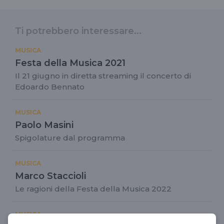
Ti potrebbero interessare...
MUSICA
Festa della Musica 2021
Il 21 giugno in diretta streaming il concerto di
Edoardo Bennato
MUSICA
Paolo Masini
Spigolature dal programma
MUSICA
Marco Staccioli
Le ragioni della Festa della Musica 2022
MUSICA