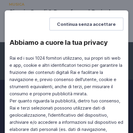
MUSICA
Giorgio Canali & Rossofuoco | Pericolo
giallo
Continua senza accettare
13 Nov 2023 > 01 Mar 2024
Abbiamo a cuore la tua privacy
Rai ed i suoi 1024 fornitori utilizzano, sui propri siti web
e app, cookie e altri identificatori tecnici per garantire la
fruizione dei contenuti digitali Rai e facilitare la
Facebook
Instagram
Twitter
navigazione e, previo consenso dell'utente, cookie e
strumenti equivalenti, anche di terzi, per misurare il
consumo e proporre pubblicità mirata.
Per quanto riguarda la pubblicità, dietro tuo consenso,
Rai e terzi selezionati possono utilizzare dati di
geolocalizzazione, l'identificativo del dispositivo,
archiviare e/o accedere a informazioni sul dispositivo ed
elaborare dati personali (es. dati di navigazione,