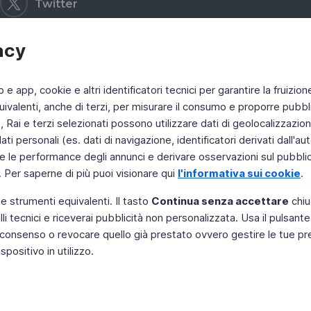
Twitter
acy
b e app, cookie e altri identificatori tecnici per garantire la fruizion
ivalenti, anche di terzi, per misurare il consumo e proporre pubbli
Rai e terzi selezionati possono utilizzare dati di geolocalizzazione,
 personali (es. dati di navigazione, identificatori derivati dall'auten
e le performance degli annunci e derivare osservazioni sul pubblico
. Per saperne di più puoi visionare qui
l'informativa sui cookie
.
 e strumenti equivalenti. Il tasto
Continua senza accettare
chiu
li tecnici e riceverai pubblicità non personalizzata. Usa il pulsant
 il consenso o revocare quello già prestato ovvero gestire le tue p
positivo in utilizzo.