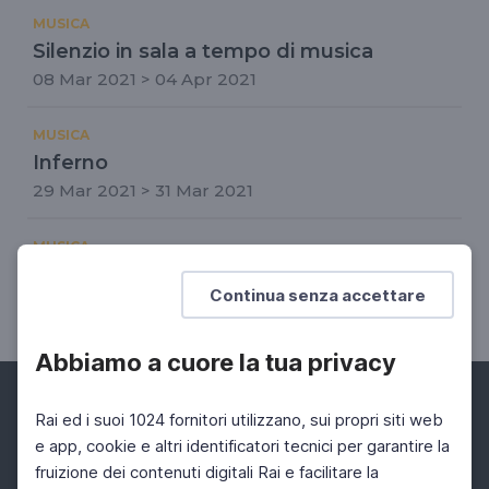
MUSICA
Silenzio in sala a tempo di musica
08 Mar 2021 > 04 Apr 2021
MUSICA
Inferno
29 Mar 2021 > 31 Mar 2021
MUSICA
Premio Tenco 2021
Continua senza accettare
02 Nov 2021 > 07 Nov 2021
Abbiamo a cuore la tua privacy
Rai ed i suoi 1024 fornitori utilizzano, sui propri siti web
e app, cookie e altri identificatori tecnici per garantire la
fruizione dei contenuti digitali Rai e facilitare la
Facebook
Instagram
Twitter