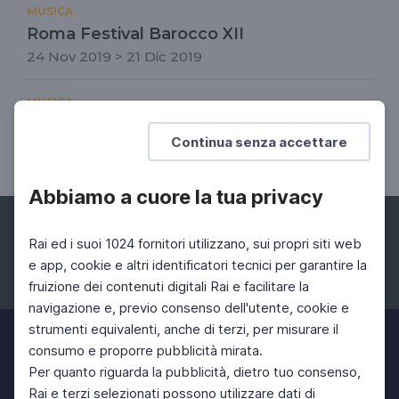
MUSICA
Roma Festival Barocco XII
24 Nov 2019 > 21 Dic 2019
MUSICA
Reinventare il passato
Continua senza accettare
23 Apr 2022 > 23 Apr 2022
Abbiamo a cuore la tua privacy
Rai ed i suoi 1024 fornitori utilizzano, sui propri siti web
e app, cookie e altri identificatori tecnici per garantire la
fruizione dei contenuti digitali Rai e facilitare la
Facebook
Instagram
Twitter
navigazione e, previo consenso dell'utente, cookie e
strumenti equivalenti, anche di terzi, per misurare il
consumo e proporre pubblicità mirata.
Per quanto riguarda la pubblicità, dietro tuo consenso,
Rai e terzi selezionati possono utilizzare dati di