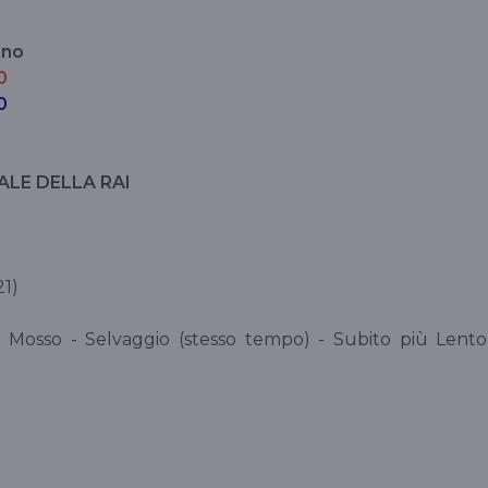
ino
0
0
LE DELLA RAI
21)
- Mosso - Selvaggio (stesso tempo) - Subito più Lento