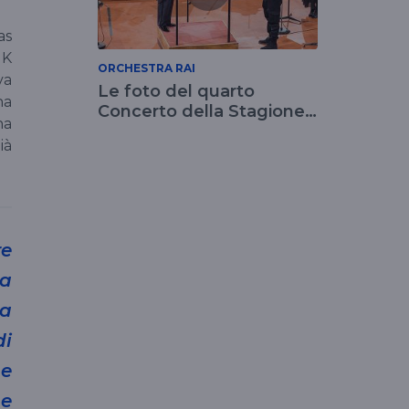
as
HK
ORCHESTRA RAI
va
Le foto del quarto
ha
Concerto della Stagione
na
2022
ià
re
la
ta
di
 e
 e