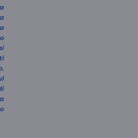
ia
la
 a
co
ai
ti
o.
ul
di
ia
so