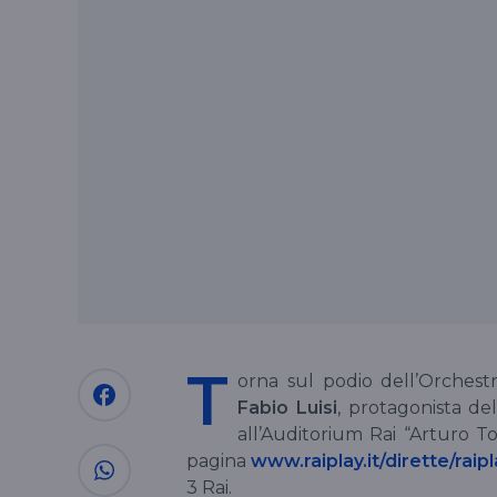
T
orna sul podio dell’Orchestr
Fabio Luisi
, protagonista d
all’Auditorium Rai “Arturo To
pagina
www.raiplay.it/dirette/raip
3 Rai.