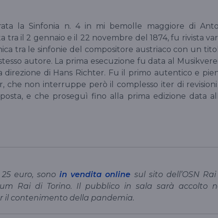
ata la Sinfonia n. 4 in mi bemolle maggiore di Ant
 tra il 2 gennaio e il 22 novembre del 1874, fu rivista var
unica tra le sinfonie del compositore austriaco con un tito
 stesso autore. La prima esecuzione fu data al Musikvere
la direzione di Hans Richter. Fu il primo autentico e pie
, che non interruppe però il complesso iter di revisioni
toposta, e che proseguì fino alla prima edizione data al
 a 25 euro, sono
in vendita online
sul sito dell’OSN Rai
rium Rai di Torino. Il pubblico in sala sarà accolto n
er il contenimento della pandemia.