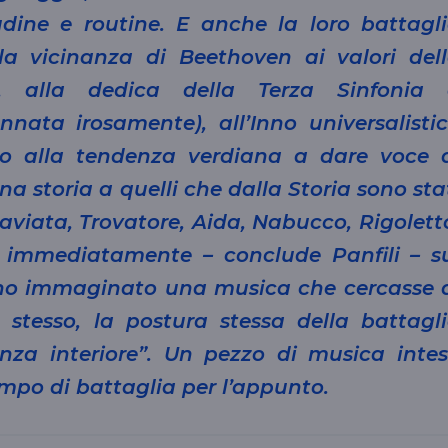
udine e routine. E anche la loro battagl
la vicinanza di Beethoven ai valori del
se, alla dedica della Terza Sinfonia
nata irosamente), all’Inno universalisti
o alla tendenza verdiana a dare voce 
a storia a quelli che dalla Storia sono sta
aviata, Trovatore, Aida, Nabucco, Rigolett
 immediatamente – conclude Panfili – s
 ho immaginato una musica che cercasse 
o stesso, la postura stessa della battagl
nza interiore”. Un pezzo di musica inte
po di battaglia per l’appunto.