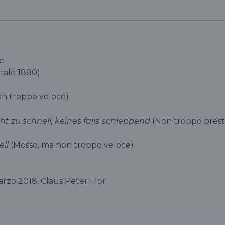
e
inale 1880)
on troppo veloce)
ht zu schnell, keines falls schleppend
(Non troppo prest
ell
(Mosso, ma non troppo veloce)
arzo 2018, Claus Peter Flor