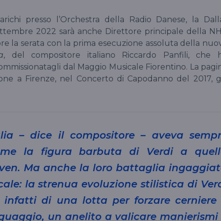
carichi presso l’Orchestra della Radio Danese, la Dall
tembre 2022 sarà anche Direttore principale della N
e la serata con la prima esecuzione assoluta della nuo
a
, del compositore italiano Riccardo Panfili, che 
commissionatagli dal Maggio Musicale Fiorentino. La pagi
ione a Firenze, nel Concerto di Capodanno del 2017, g
glia
– dice il compositore – aveva semp
me la figura barbuta di Verdi a quel
oven. Ma anche la loro battaglia ingaggia
ale: la strenua evoluzione stilistica di Ver
infatti di una lotta per forzare cerniere
inguaggio, un anelito a valicare manierismi