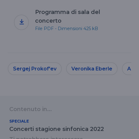
Programma di sala del
concerto
File PDF - Dimensioni 425 kB
Sergej Prokof'ev
Veronika Eberle
Alba
Contenuto in...
SPECIALE
Concerti stagione sinfonica 2022