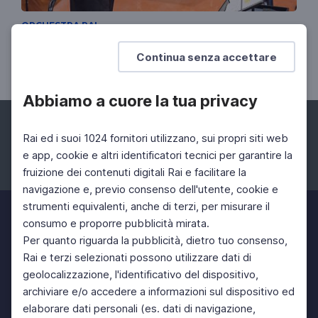
ORCHESTRA RAI
Le foto dell'ottavo Concerto della
Continua senza accettare
Stagione 2022
Abbiamo a cuore la tua privacy
Rai ed i suoi 1024 fornitori utilizzano, sui propri siti web
e app, cookie e altri identificatori tecnici per garantire la
fruizione dei contenuti digitali Rai e facilitare la
Facebook
Instagram
Twitter
navigazione e, previo consenso dell'utente, cookie e
strumenti equivalenti, anche di terzi, per misurare il
consumo e proporre pubblicità mirata.
Per quanto riguarda la pubblicità, dietro tuo consenso,
Rai e terzi selezionati possono utilizzare dati di
geolocalizzazione, l'identificativo del dispositivo,
archiviare e/o accedere a informazioni sul dispositivo ed
elaborare dati personali (es. dati di navigazione,