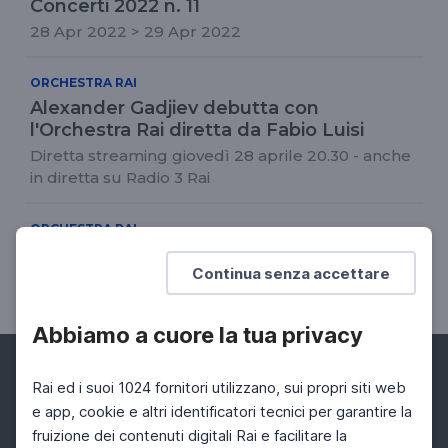
Concerti 2022 n. 11
28 Apr 2022 > 29 Apr 2022
ORCHESTRA RAI
Alexander Gadjiev debutta con
l'Orchestra Rai diretta da Fabio Luisi
Diretta streaming giovedì 28 aprile 20.30 - anche
in diretta su Radio 3 Rai
ORCHESTRA RAI
Richard Strauss
Continua senza accettare
Il concerto in 2 battute
Abbiamo a cuore la tua privacy
Rai ed i suoi 1024 fornitori utilizzano, sui propri siti web
e app, cookie e altri identificatori tecnici per garantire la
fruizione dei contenuti digitali Rai e facilitare la
Facebook
Instagram
Twitter