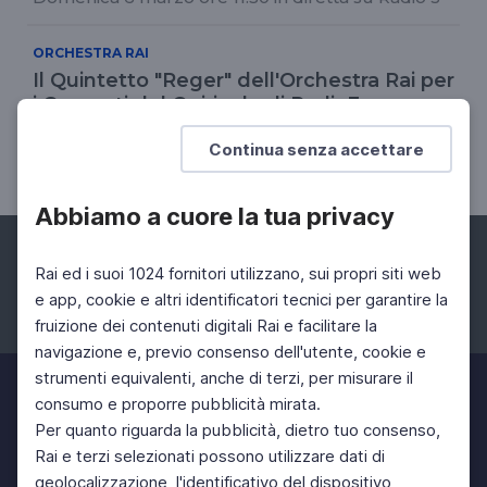
ORCHESTRA RAI
Il Quintetto "Reger" dell'Orchestra Rai per
i Concerti del Quirinale di Radio3
Domenica 19 novembre 2023 ore 11.50 in diretta
Continua senza accettare
su Radio 3
Abbiamo a cuore la tua privacy
Rai ed i suoi 1024 fornitori utilizzano, sui propri siti web
e app, cookie e altri identificatori tecnici per garantire la
fruizione dei contenuti digitali Rai e facilitare la
Facebook
Instagram
Twitter
navigazione e, previo consenso dell'utente, cookie e
strumenti equivalenti, anche di terzi, per misurare il
consumo e proporre pubblicità mirata.
Per quanto riguarda la pubblicità, dietro tuo consenso,
Rai e terzi selezionati possono utilizzare dati di
geolocalizzazione, l'identificativo del dispositivo,