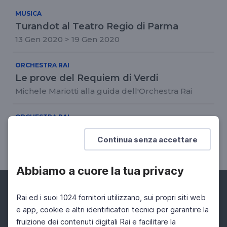
MUSICA
Turandot al Teatro Regio di Parma
13 Gen 2020 > 19 Gen 2020
ORCHESTRA RAI
Le prove del Requiem di Verdi
Michele Mariotti alla guida dell'Orchestra Rai
ORCHESTRA RAI
L'intervento di Ernesto Schiavi
Continua senza accettare
Direttore Artistico dell'Orchestra Rai
Abbiamo a cuore la tua privacy
Rai ed i suoi 1024 fornitori utilizzano, sui propri siti web
e app, cookie e altri identificatori tecnici per garantire la
fruizione dei contenuti digitali Rai e facilitare la
Facebook
Instagram
Twitter