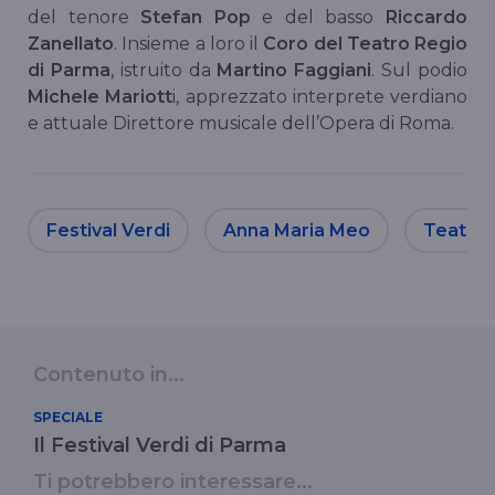
del tenore
Stefan Pop
e del basso
Riccardo
Zanellato
. Insieme a loro il
Coro del Teatro Regio
di Parma
, istruito da
Martino Faggiani
. Sul podio
Michele Mariott
i, apprezzato interprete verdiano
e attuale Direttore musicale dell’Opera di Roma.
Festival Verdi
Anna Maria Meo
Teatro 
Contenuto in...
SPECIALE
Il Festival Verdi di Parma
Ti potrebbero interessare...