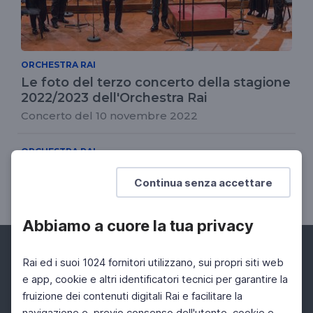
ORCHESTRA RAI
Le foto del terzo concerto della stagione
2022/2023 dell'Orchestra Rai
Concerto del 10 novembre 2022
ORCHESTRA RAI
Stagione 2022/2023 - concerto n. 3
Continua senza accettare
10 Nov 2022 > 11 Nov 2022
Abbiamo a cuore la tua privacy
Rai ed i suoi 1024 fornitori utilizzano, sui propri siti web
e app, cookie e altri identificatori tecnici per garantire la
fruizione dei contenuti digitali Rai e facilitare la
Facebook
Instagram
Twitter
navigazione e, previo consenso dell'utente, cookie e